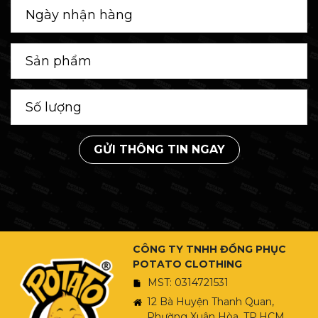
GỬI THÔNG TIN NGAY
CÔNG TY TNHH ĐỒNG PHỤC
POTATO CLOTHING
MST: 0314721531
12 Bà Huyện Thanh Quan,
Phường Xuân Hòa, TP.HCM