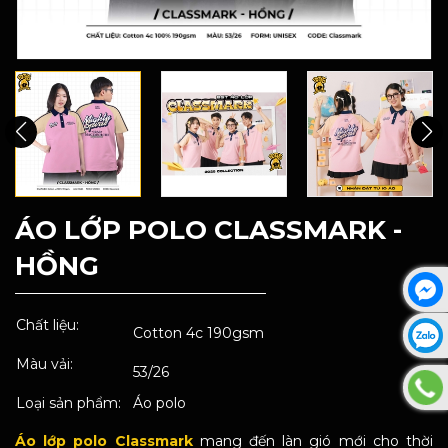
ÁO LỚP POLO CLASSMARK -
HỒNG
Chất liệu:
Cotton 4c 190gsm
Màu vải:
53/26
Loại sản phẩm:
Áo polo
Áo lớp polo Classmark
mang đến làn gió mới cho thời