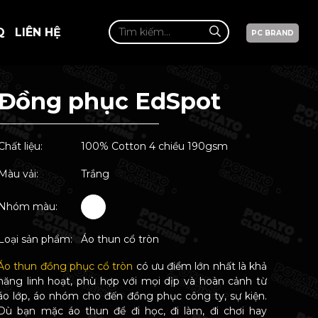
Q
LIÊN HỆ
PC BRAND
Đồng phục EdSpot
Chất liệu:
100% Cotton 4 chiều 190gsm
Màu vải:
Trắng
Nhóm màu:
Loại sản phẩm:
Áo thun cổ tròn
Áo thun đồng phục cổ tròn
có ưu điểm lớn nhất là khả
năng linh hoạt, phù hợp với mọi dịp và hoàn cảnh từ
áo lớp, áo nhóm cho đến đồng phục công ty, sự kiện.
Dù bạn mặc áo thun để đi học, đi làm, đi chơi hay