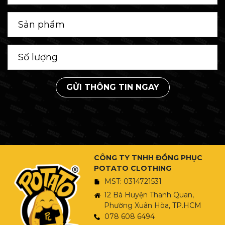
GỬI THÔNG TIN NGAY
CÔNG TY TNHH ĐỒNG PHỤC
POTATO CLOTHING
MST: 0314721531
12 Bà Huyện Thanh Quan,
Phường Xuân Hòa, TP.HCM
078 608 6494