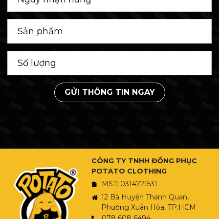
GỬI THÔNG TIN NGAY
CÔNG TY TNHH ĐỒNG PHỤC
POTATO CLOTHING
MST: 0314721531
12 Bà Huyện Thanh Quan,
Phường Xuân Hòa, TP.HCM
078 608 6494