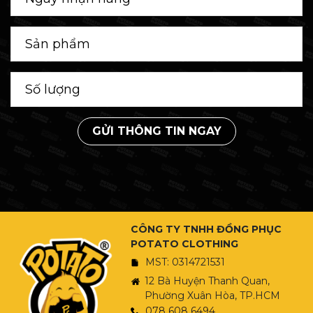
GỬI THÔNG TIN NGAY
CÔNG TY TNHH ĐỒNG PHỤC
POTATO CLOTHING
MST: 0314721531
12 Bà Huyện Thanh Quan,
Phường Xuân Hòa, TP.HCM
078 608 6494