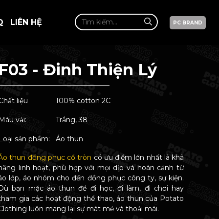
Q
LIÊN HỆ
PC BRAND
F03 - Đinh Thiện Lý
Chất liệu
100% cotton 2C
Màu vải:
Trắng, 38
Loại sản phẩm:
Áo thun
Áo thun đồng phục cổ tròn
có ưu điểm lớn nhất là khả
năng linh hoạt, phù hợp với mọi dịp và hoàn cảnh từ
áo lớp, áo nhóm cho đến đồng phục công ty, sự kiện.
Dù bạn mặc áo thun để đi học, đi làm, đi chơi hay
tham gia các hoạt động thể thao, áo thun của Potato
Clothing luôn mang lại sự mát mẻ và thoải mái.