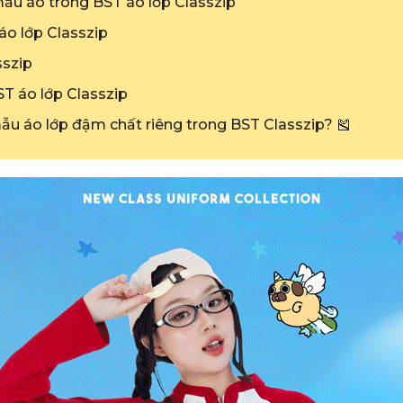
mẫu áo trong BST áo lớp Classzip
o lớp Classzip
sszip
ST áo lớp Classzip
u áo lớp đậm chất riêng trong BST Classzip? 🎽