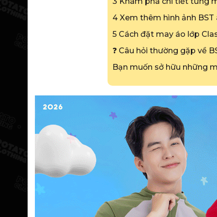
3 Khám phá chi tiết từng 
4 Xem thêm hình ảnh BST á
5 Cách đặt may áo lớp Cla
❓ Câu hỏi thường gặp về B
Bạn muốn sở hữu những mẫ