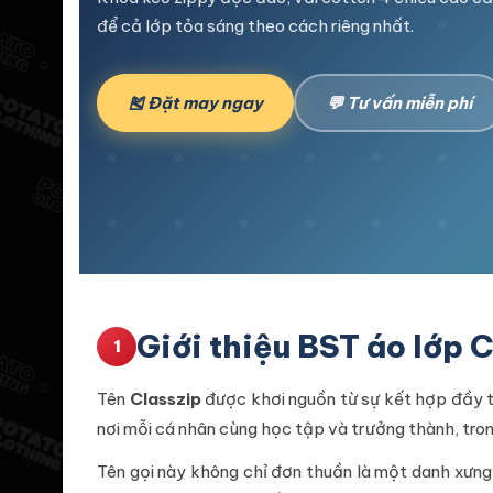
để cả lớp tỏa sáng theo cách riêng nhất.
🎽 Đặt may ngay
💬 Tư vấn miễn phí
Giới thiệu BST áo lớp 
1
Tên
Classzip
được khơi nguồn từ sự kết hợp đầy th
nơi mỗi cá nhân cùng học tập và trưởng thành, tron
Tên gọi này không chỉ đơn thuần là một danh xưn