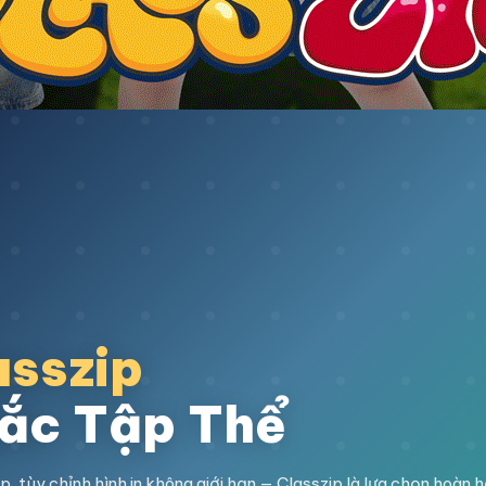
asszip
ắc Tập Thể
, tùy chỉnh hình in không giới hạn — Classzip là lựa chọn hoàn 