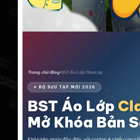
Trang chủ
›
Blog
›
BST Áo Lớp Classzip
✦ BỘ SƯU TẬP MỚI 2026
BST Áo Lớp
Cl
Mở Khóa Bản S
Khóa kéo zippy độc đáo, vải cotton 4 chiều cao cấp