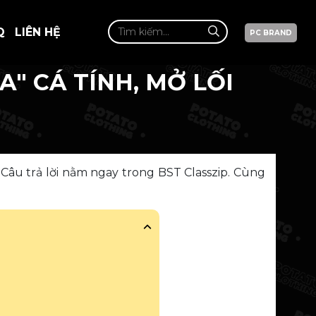
Q
LIÊN HỆ
PC BRAND
A" CÁ TÍNH, MỞ LỐI
? Câu trả lời nằm ngay trong BST Classzip. Cùng