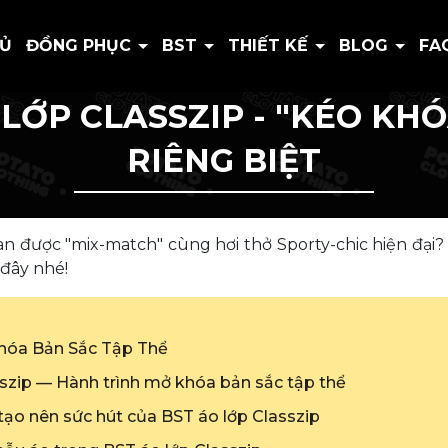
HỦ
ĐỒNG PHỤC
BST
THIẾT KẾ
BLOG
FA
 LỚP CLASSZIP - "KÉO KHÓ
RIÊNG BIỆT
glan được "mix-match" cùng hơi thở Sporty-chic hiện đại
 đây nhé!
hóa Bản Sắc Tập Thể
asszip — Hành trình mở khóa bản sắc tập thể
tạo nên sức hút của BST áo lớp Classzip