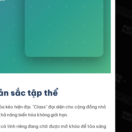
ản sắc tập thể
a kéo hiện đại. "Class" đại diện cho cộng đồng nhỏ
khả năng biến hóa không giới hạn.
 cá tính riêng đang chờ được mở khóa để tỏa sáng