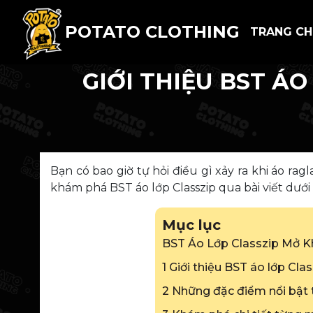
POTATO CLOTHING
TRANG C
GIỚI THIỆU BST ÁO
Bạn có bao giờ tự hỏi điều gì xảy ra khi áo ra
khám phá BST áo lớp Classzip qua bài viết dưới
Mục lục
BST Áo Lớp Classzip Mở K
1 Giới thiệu BST áo lớp Cl
2 Những đặc điểm nổi bật 