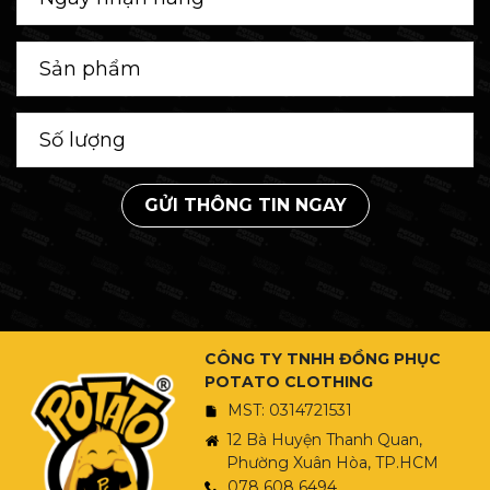
GỬI THÔNG TIN NGAY
CÔNG TY TNHH ĐỒNG PHỤC
POTATO CLOTHING
MST: 0314721531
12 Bà Huyện Thanh Quan,
Phường Xuân Hòa, TP.HCM
078 608 6494