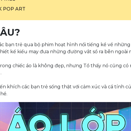
RK POP ART
 ĐÂU?
 các bạn trẻ qua bộ phim hoạt hình nổi tiếng kể về nhữ
iết kế kiểu may đưa những đường vắt sổ ra bên ngoài nh
ng chiếc áo là không đẹp, nhưng Tồ thấy nó cũng có n
.
 khích các bạn trẻ sống thật với cảm xúc và cá tính của
hé.