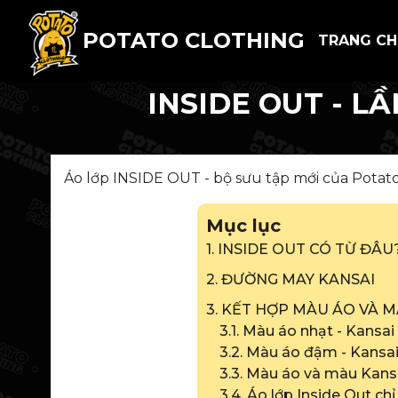
POTATO CLOTHING
TRANG C
INSIDE OUT - LẦ
Áo lớp INSIDE OUT - bộ sưu tập mới của Potato 
Mục lục
1. INSIDE OUT CÓ TỪ ĐÂU
2. ĐƯỜNG MAY KANSAI
3. KẾT HỢP MÀU ÁO VÀ
3.1. Màu áo nhạt - Kansa
3.2. Màu áo đậm - Kansa
3.3. Màu áo và màu Kans
3.4. Áo lớp Inside Out ch