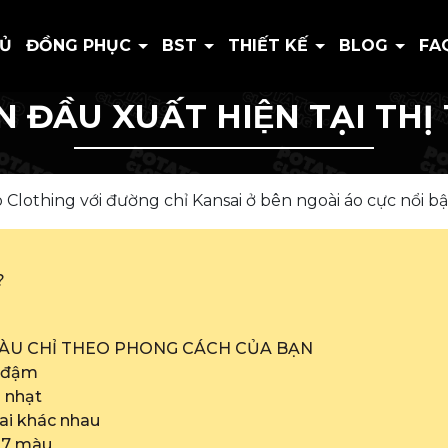
HỦ
ĐỒNG PHỤC
BST
THIẾT KẾ
BLOG
FA
N ĐẦU XUẤT HIỆN TẠI THỊ
Clothing với đường chỉ Kansai ở bên ngoài áo cực nổi bậ
?
 MÀU CHỈ THEO PHONG CÁCH CỦA BẠN
i đậm
i nhạt
ai khác nhau
ỉ 7 màu