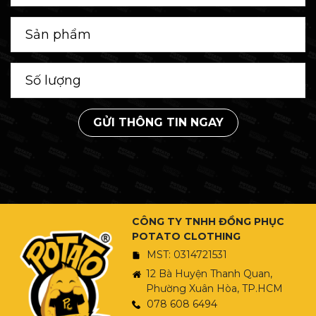
GỬI THÔNG TIN NGAY
CÔNG TY TNHH ĐỒNG PHỤC
POTATO CLOTHING
MST: 0314721531
12 Bà Huyện Thanh Quan,
Phường Xuân Hòa, TP.HCM
078 608 6494