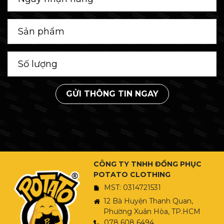
GỬI THÔNG TIN NGAY
CÔNG TY TNHH ĐỒNG PHỤC
POTATO CLOTHING
MST: 0314721531
12 Bà Huyện Thanh Quan,
Phường Xuân Hòa, TP.HCM
078 608 6494