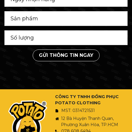
GỬI THÔNG TIN NGAY
CÔNG TY TNHH ĐỒNG PHỤC
POTATO CLOTHING
MST: 0314721531
12 Bà Huyện Thanh Quan,
Phường Xuân Hòa, TP.HCM
078 608 6494