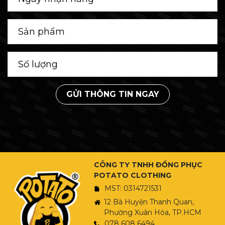
GỬI THÔNG TIN NGAY
CÔNG TY TNHH ĐỒNG PHỤC
POTATO CLOTHING
MST: 0314721531
12 Bà Huyện Thanh Quan,
Phường Xuân Hòa, TP.HCM
078 608 6494