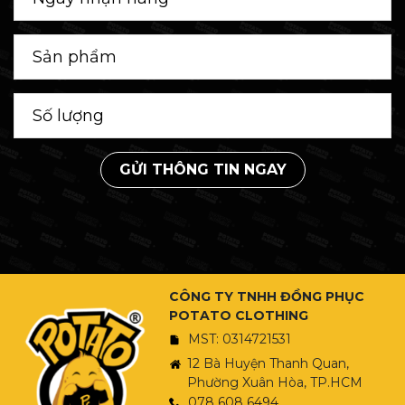
GỬI THÔNG TIN NGAY
CÔNG TY TNHH ĐỒNG PHỤC
POTATO CLOTHING
MST: 0314721531
12 Bà Huyện Thanh Quan,
Phường Xuân Hòa, TP.HCM
078 608 6494