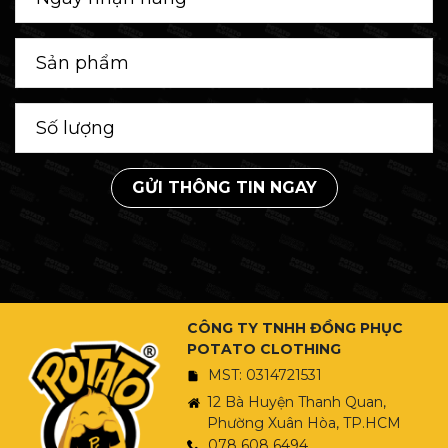
GỬI THÔNG TIN NGAY
CÔNG TY TNHH ĐỒNG PHỤC
POTATO CLOTHING
MST: 0314721531
12 Bà Huyện Thanh Quan,
Phường Xuân Hòa, TP.HCM
078 608 6494