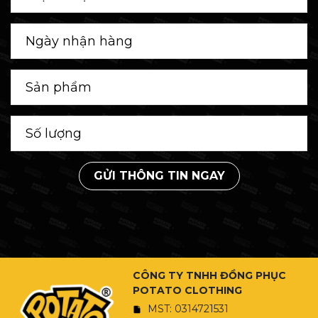
GỬI THÔNG TIN NGAY
CÔNG TY TNHH ĐỒNG PHỤC
POTATO CLOTHING
MST: 0314721531