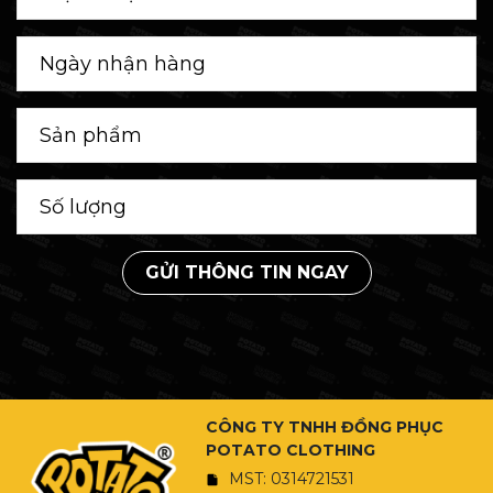
GỬI THÔNG TIN NGAY
CÔNG TY TNHH ĐỒNG PHỤC
POTATO CLOTHING
MST: 0314721531