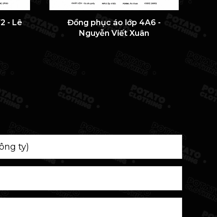
2 - Lê
Đồng phục áo lớp 4A6 -
ÁO 
Nguyễn Viết Xuân