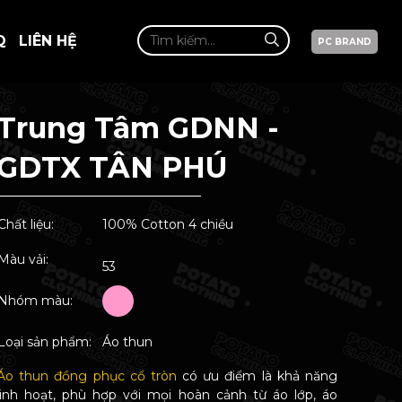
Q
LIÊN HỆ
PC BRAND
Trung Tâm GDNN -
GDTX TÂN PHÚ
Chất liệu:
100% Cotton 4 chiều
Màu vải:
53
Nhóm màu:
Loại sản phẩm:
Áo thun
Áo thun đồng phục cổ tròn
có ưu điểm là khả năng
linh hoạt, phù hợp với mọi hoàn cảnh từ áo lớp, áo