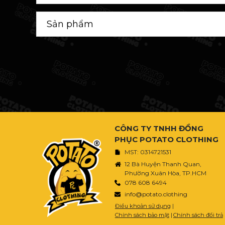
CÔNG TY TNHH ĐỒNG
PHỤC POTATO CLOTHING
MST: 0314721531
12 Bà Huyện Thanh Quan,
Phường Xuân Hòa, TP.HCM
078 608 6494
info@potato.clothing
Điều khoản sử dụng
|
Chính sách bảo mật
|
Chính sách đổi trả