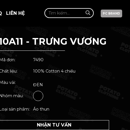
Q
LIÊN HỆ
PC BRAND
10A11 - TRƯNG VƯƠNG
Mã đơn:
7490
Chất liệu:
100% Cotton 4 chiều
Màu vải:
ĐEN
Nhóm màu:
Loại sản phẩm:
Áo thun
NHẬN TƯ VẤN