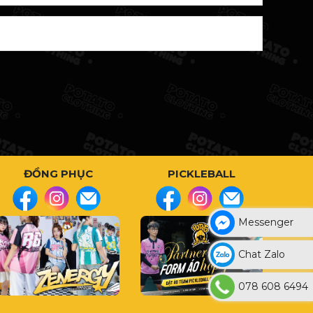
ĐỒNG PHỤC
PICKLEBALL
Messenger
Chat Zalo
078 608 6494