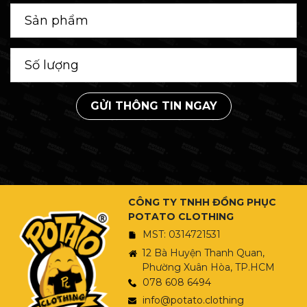
GỬI THÔNG TIN NGAY
CÔNG TY TNHH ĐỒNG PHỤC
POTATO CLOTHING
MST: 0314721531
12 Bà Huyện Thanh Quan,
Phường Xuân Hòa, TP.HCM
078 608 6494
info@potato.clothing