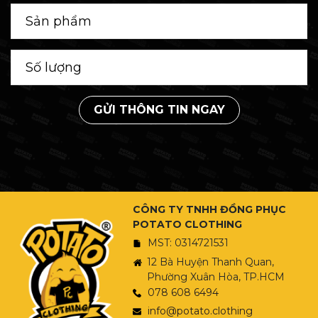
GỬI THÔNG TIN NGAY
CÔNG TY TNHH ĐỒNG PHỤC
POTATO CLOTHING
MST: 0314721531
12 Bà Huyện Thanh Quan,
Phường Xuân Hòa, TP.HCM
078 608 6494
info@potato.clothing