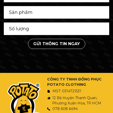
GỬI THÔNG TIN NGAY
CÔNG TY TNHH ĐỒNG PHỤC
POTATO CLOTHING
MST: 0314721531
12 Bà Huyện Thanh Quan,
Phường Xuân Hòa, TP.HCM
078 608 6494