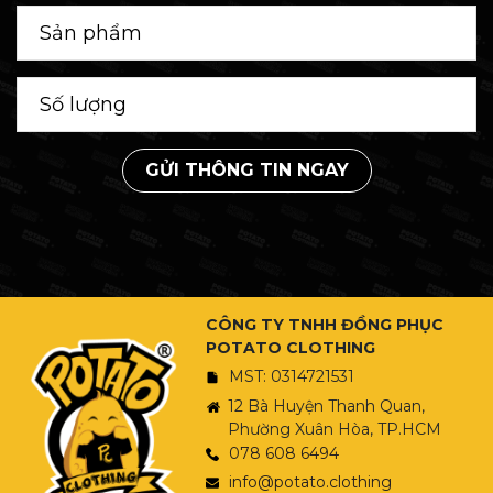
GỬI THÔNG TIN NGAY
CÔNG TY TNHH ĐỒNG PHỤC
POTATO CLOTHING
MST: 0314721531
12 Bà Huyện Thanh Quan,
Phường Xuân Hòa, TP.HCM
078 608 6494
info@potato.clothing