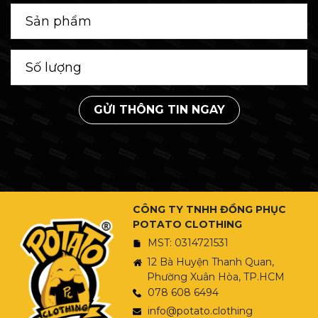
GỬI THÔNG TIN NGAY
CÔNG TY TNHH ĐỒNG PHỤC
POTATO CLOTHING
MST: 0314721531
12 Bà Huyện Thanh Quan,
Phường Xuân Hòa, TP.HCM
078 608 6494
info@potato.clothing