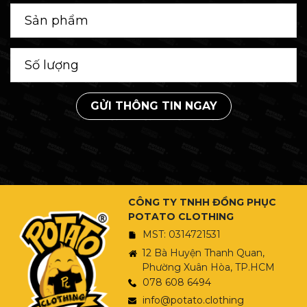
GỬI THÔNG TIN NGAY
CÔNG TY TNHH ĐỒNG PHỤC
POTATO CLOTHING
MST: 0314721531
12 Bà Huyện Thanh Quan,
Phường Xuân Hòa, TP.HCM
078 608 6494
info@potato.clothing