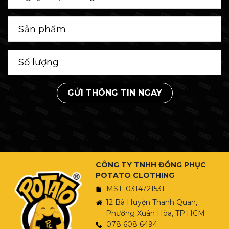
GỬI THÔNG TIN NGAY
CÔNG TY TNHH ĐỒNG PHỤC
POTATO CLOTHING
MST: 0314721531
12 Bà Huyện Thanh Quan,
Phường Xuân Hòa, TP.HCM
078 608 6494