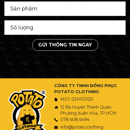
GỬI THÔNG TIN NGAY
CÔNG TY TNHH ĐỒNG PHỤC
POTATO CLOTHING
MST: 0314721531
12 Bà Huyện Thanh Quan,
Phường Xuân Hòa, TP.HCM
078 608 6494
info@potato.clothing