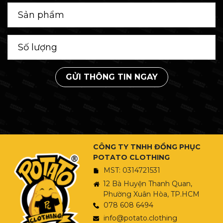
GỬI THÔNG TIN NGAY
CÔNG TY TNHH ĐỒNG PHỤC
POTATO CLOTHING
MST: 0314721531
12 Bà Huyện Thanh Quan,
Phường Xuân Hòa, TP.HCM
078 608 6494
info@potato.clothing