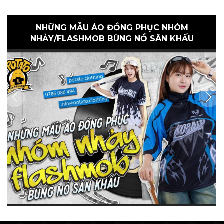
NHỮNG MẪU ÁO ĐỒNG PHỤC NHÓM
NHẢY/FLASHMOB BÙNG NỔ SÂN KHẤU