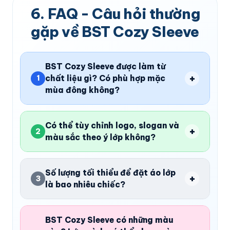
6. FAQ - Câu hỏi thường
gặp về BST Cozy Sleeve
BST Cozy Sleeve được làm từ
+
chất liệu gì? Có phù hợp mặc
1
mùa đông không?
Có thể tùy chỉnh logo, slogan và
+
2
màu sắc theo ý lớp không?
Số lượng tối thiểu để đặt áo lớp
+
3
là bao nhiêu chiếc?
BST Cozy Sleeve có những màu