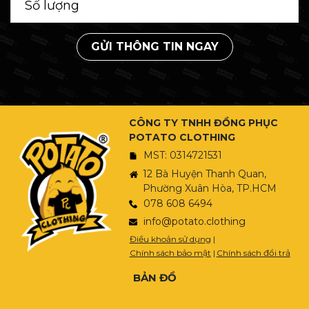
GỬI THÔNG TIN NGAY
CÔNG TY TNHH ĐỒNG PHỤC
POTATO CLOTHING
MST: 0314721531
12 Bà Huyện Thanh Quan,
Phường Xuân Hòa, TP.HCM
078 608 6494
info@potato.clothing
Điều khoản sử dụng
|
Chính sách bảo mật
|
Chính sách đổi trả
BẢN ĐỒ