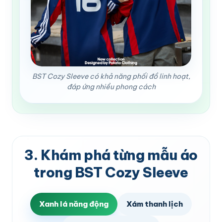
BST Cozy Sleeve có khả năng phối đồ linh hoạt,
đáp ứng nhiều phong cách
3. Khám phá từng mẫu áo
trong BST Cozy Sleeve
Xanh lá năng động
Xám thanh lịch