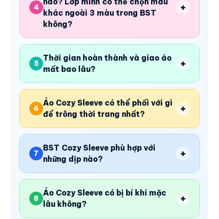
nào? Lớp mình có thể chọn màu
+
4
khác ngoài 3 màu trong BST
không?
Thời gian hoàn thành và giao áo
+
5
mất bao lâu?
Áo Cozy Sleeve có thể phối với gì
+
6
để trông thời trang nhất?
BST Cozy Sleeve phù hợp với
+
7
những dịp nào?
Áo Cozy Sleeve có bị bí khi mặc
+
8
lâu không?