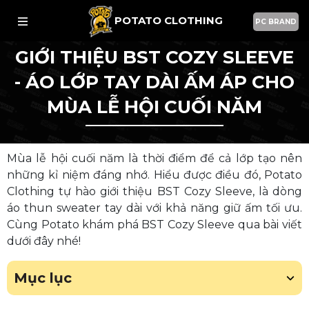
POTATO CLOTHING
PC BRAND
GIỚI THIỆU BST COZY SLEEVE
- ÁO LỚP TAY DÀI ẤM ÁP CHO
MÙA LỄ HỘI CUỐI NĂM
Mùa lễ hội cuối năm là thời điểm để cả lớp tạo nên
những kỉ niệm đáng nhớ. Hiểu được điều đó, Potato
Clothing tự hào giới thiệu BST Cozy Sleeve, là dòng
áo thun sweater tay dài với khả năng giữ ấm tối ưu.
Cùng Potato khám phá BST Cozy Sleeve qua bài viết
dưới đây nhé!
Mục lục