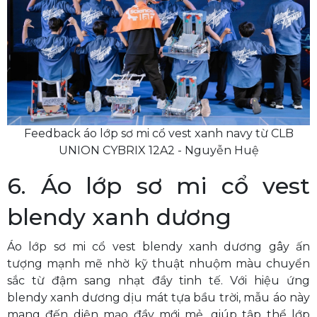
Feedback áo lớp sơ mi cổ vest xanh navy từ CLB
UNION CYBRIX 12A2 - Nguyễn Huệ
6. Áo lớp sơ mi cổ vest
blendy xanh dương
Áo lớp sơ mi cổ vest blendy xanh dương gây ấn
tượng mạnh mẽ nhờ kỹ thuật nhuộm màu chuyển
sắc từ đậm sang nhạt đầy tinh tế. Với hiệu ứng
blendy xanh dương dịu mát tựa bầu trời, mẫu áo này
mang đến diện mạo đầy mới mẻ, giúp tập thể lớp