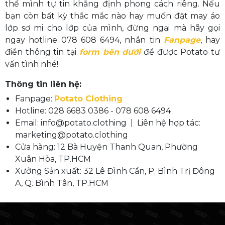
thể mình tự tin khẳng định phong cách riêng. Nếu
bạn còn bất kỳ thắc mắc nào hay muốn đặt may áo
lớp sơ mi cho lớp của mình, đừng ngại mà hãy gọi
ngay hotline 078 608 6494, nhắn tin
Fanpage
, hay
điền thông tin tại
form bên dưới
để được Potato tư
vấn tình nhé!
Thông tin liên hệ:
Fanpage:
Potato Clothing
Hotline: 028 6683 0386 - 078 608 6494
Email: info@potato.clothing | Liên hệ hợp tác:
marketing@potato.clothing
Cửa hàng: 12 Bà Huyện Thanh Quan, Phường
Xuân Hòa, TP.HCM
Xưởng Sản xuất: 32 Lê Đình Cẩn, P. Bình Trị Đông
A, Q. Bình Tân, TP.HCM