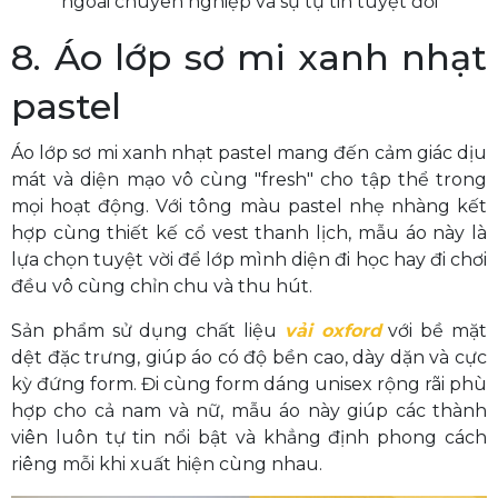
ngoài chuyên nghiệp và sự tự tin tuyệt đối
8. Áo lớp sơ mi xanh nhạt
pastel
Áo lớp sơ mi xanh nhạt pastel mang đến cảm giác dịu
mát và diện mạo vô cùng "fresh" cho tập thể trong
mọi hoạt động. Với tông màu pastel nhẹ nhàng kết
hợp cùng thiết kế cổ vest thanh lịch, mẫu áo này là
lựa chọn tuyệt vời để lớp mình diện đi học hay đi chơi
đều vô cùng chỉn chu và thu hút.
Sản phẩm sử dụng chất liệu
vải oxford
với bề mặt
dệt đặc trưng, giúp áo có độ bền cao, dày dặn và cực
kỳ đứng form. Đi cùng form dáng unisex rộng rãi phù
hợp cho cả nam và nữ, mẫu áo này giúp các thành
viên luôn tự tin nổi bật và khẳng định phong cách
riêng mỗi khi xuất hiện cùng nhau.