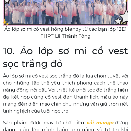
Áo lớp sơ mi cổ vest hồng blendy từ các bạn lớp 12E1
THPT Lê Thánh Tông
10. Áo lớp sơ mi cổ vest
sọc trắng đỏ
Áo lớp sơ mi cổ vest sọc trắng đỏ là lựa chọn tuyệt vời
cho những tập thể yêu thích phong cách thể thao
năng động nổi bật. Với thiết kế phối sọc đỏ trắng hiện
đại kết hợp cùng cổ vest đen thanh lịch, mẫu áo này
mang đến diện mạo chỉn chu nhưng vẫn giữ trọn nét
tinh nghịch của tuổi học trò.
Sản phẩm được may từ chất liệu
vải mango
đứng
dáng, giúp lớp mình luôn gọn gàng và tự tin khi