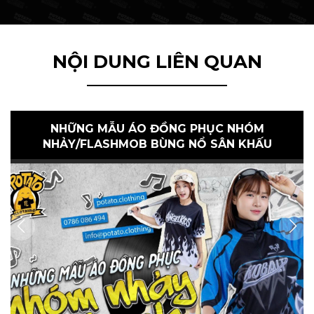
NỘI DUNG LIÊN QUAN
NHỮNG MẪU ÁO ĐỒNG PHỤC NHÓM
NHẢY/FLASHMOB BÙNG NỔ SÂN KHẤU