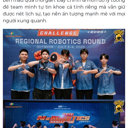
bền màu qua thời gian. Đây chính là món đồ lý tưởng
để team mình tự tin khoe cá tính riêng mà vẫn giữ
được nét lịch sự, tạo nên ấn tượng mạnh mẽ với mọi
người xung quanh.