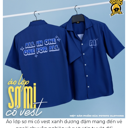
Áo lớp sơ mi cổ vest xanh dương đậm mang đến vẻ