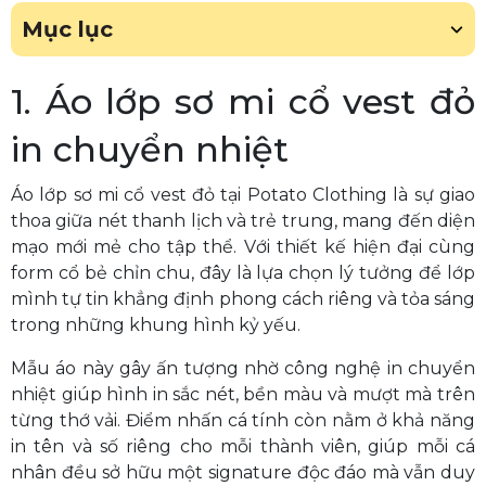
Mục lục
1. Áo lớp sơ mi cổ vest đỏ
in chuyển nhiệt
Áo lớp sơ mi cổ vest đỏ tại Potato Clothing là sự giao
thoa giữa nét thanh lịch và trẻ trung, mang đến diện
mạo mới mẻ cho tập thể. Với thiết kế hiện đại cùng
form cổ bẻ chỉn chu, đây là lựa chọn lý tưởng để lớp
mình tự tin khẳng định phong cách riêng và tỏa sáng
trong những khung hình kỷ yếu.
Mẫu áo này gây ấn tượng nhờ công nghệ in chuyển
nhiệt giúp hình in sắc nét, bền màu và mượt mà trên
từng thớ vải. Điểm nhấn cá tính còn nằm ở khả năng
in tên và số riêng cho mỗi thành viên, giúp mỗi cá
nhân đều sở hữu một signature độc đáo mà vẫn duy