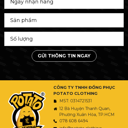
GỬI THÔNG TIN NGAY
CÔNG TY TNHH ĐỒNG PHỤC
POTATO CLOTHING
MST: 0314721531
12 Bà Huyện Thanh Quan,
Phường Xuân Hòa, TP.HCM
078 608 6494