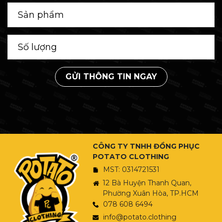
GỬI THÔNG TIN NGAY
CÔNG TY TNHH ĐỒNG PHỤC
POTATO CLOTHING
MST: 0314721531
12 Bà Huyện Thanh Quan,
Phường Xuân Hòa, TP.HCM
078 608 6494
info@potato.clothing