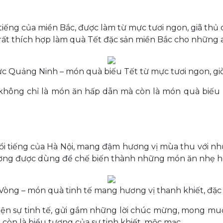
iếng của miền Bắc, được làm từ mực tươi ngon, giã thủ 
rất thích hợp làm quà Tết đặc sản miền Bắc cho những ai
c Quảng Ninh – món quà biếu Tết từ mực tươi ngon, gi
không chỉ là món ăn hấp dẫn mà còn là món quà biếu T
nổi tiếng của Hà Nội, mang đậm hương vị mùa thu với 
 thường được dùng để chế biến thành những món ăn nhẹ ho
Vòng – món quà tinh tế mang hương vị thanh khiết, đặc 
hiện sự tinh tế, gửi gắm những lời chúc mừng, mong m
òn là biểu tượng của sự tinh khiết, mộc mạc.