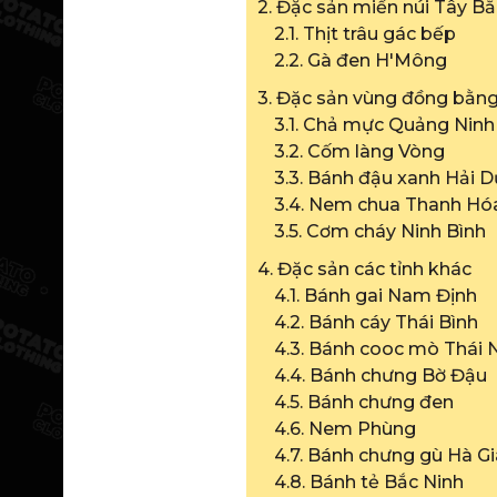
2. Đặc sản miền núi Tây B
2.1. Thịt trâu gác bếp
2.2. Gà đen H'Mông
3. Đặc sản vùng đồng bằn
3.1. Chả mực Quảng Ninh
3.2. Cốm làng Vòng
3.3. Bánh đậu xanh Hải 
3.4. Nem chua Thanh Hó
3.5. Cơm cháy Ninh Bình
4. Đặc sản các tỉnh khác
4.1. Bánh gai Nam Định
4.2. Bánh cáy Thái Bình
4.3. Bánh cooc mò Thái
4.4. Bánh chưng Bờ Đậu
4.5. Bánh chưng đen
4.6. Nem Phùng
4.7. Bánh chưng gù Hà G
4.8. Bánh tẻ Bắc Ninh