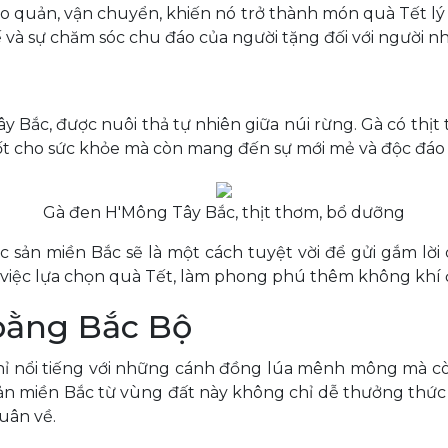
 quản, vận chuyển, khiến nó trở thành món quà Tết lý 
tế và sự chăm sóc chu đáo của người tặng đối với người n
y Bắc, được nuôi thả tự nhiên giữa núi rừng. Gà có thịt
tốt cho sức khỏe mà còn mang đến sự mới mẻ và độc đáo
Gà đen H'Mông Tây Bắc, thịt thơm, bổ dưỡng
sản miền Bắc sẽ là một cách tuyệt vời để gửi gắm lời 
 việc lựa chọn quà Tết, làm phong phú thêm không khí đ
bằng Bắc Bộ
 nổi tiếng với những cánh đồng lúa mênh mông mà còn 
n miền Bắc từ vùng đất này không chỉ dễ thưởng thức 
uân về.