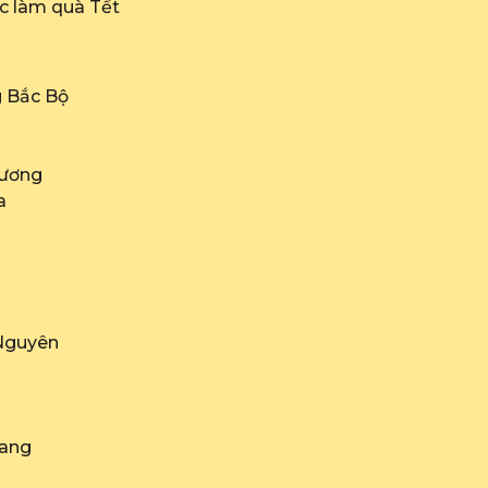
ắc làm quà Tết
g Bắc Bộ
Dương
a
 Nguyên
iang