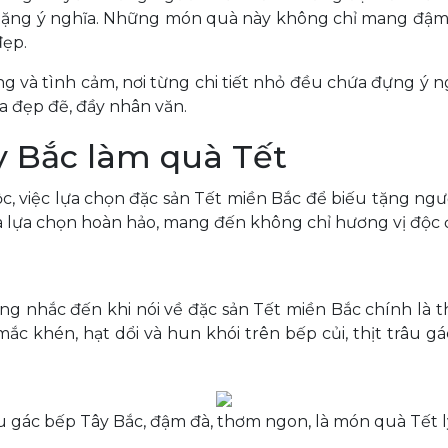
ặng ý nghĩa. Những món quà này không chỉ mang đậm h
đẹp.
 và tình cảm, nơi từng chi tiết nhỏ đều chứa đựng ý ng
óa đẹp đẽ, đầy nhân văn.
y Bắc làm quà Tết
việc lựa chọn đặc sản Tết miền Bắc để biếu tặng người
 là lựa chọn hoàn hảo, mang đến không chỉ hương vị độc 
nhắc đến khi nói về đặc sản Tết miền Bắc chính là thị
 mắc khén, hạt dổi và hun khói trên bếp củi, thịt trâ
âu gác bếp Tây Bắc, đậm đà, thơm ngon, là món quà Tết l