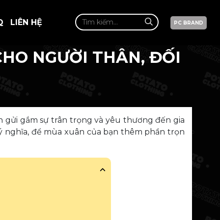
Q
LIÊN HỆ
PC BRAND
CHO NGƯỜI THÂN, ĐỐI
n gửi gắm sự trân trọng và yêu thương đến gia
 ý nghĩa, để mùa xuân của bạn thêm phần trọn