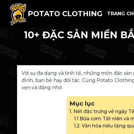
POTATO CLOTHING
TRANG C
10+ ĐẶC SẢN MIỀN B
Với sự đa dạng và tinh tế, những món đặc sản
đình, bạn bè hay đối tác. Cùng Potato Cloth
vẹn và đáng nhớ.
Mục lục
1. Nét đặc trưng về ngày T
1.1 Bữa cơm Tất niên và
1.2. Văn hóa niếu tặng qu