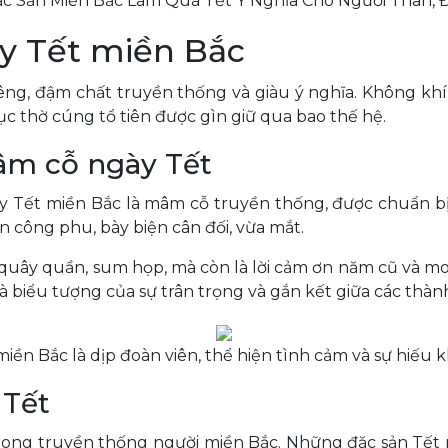
ặc Sản Miền Bắc Làm Quà Tết Ý Nghĩa Cho Người Thân, Đ
ày Tết miền Bắc
ng, đậm chất truyền thống và giàu ý nghĩa. Không khí 
c thờ cúng tổ tiên được gìn giữ qua bao thế hệ.
mâm cỗ ngày Tết
y Tết miền Bắc là mâm cỗ truyền thống, được chuẩn bị 
 công phu, bày biện cân đối, vừa mắt.
h quây quần, sum họp, mà còn là lời cảm ơn năm cũ và
 biểu tượng của sự trân trọng và gắn kết giữa các thành
miền Bắc là dịp đoàn viên, thể hiện tình cảm và sự hiếu 
 Tết
trong truyền thống người miền Bắc. Những đặc sản Tết