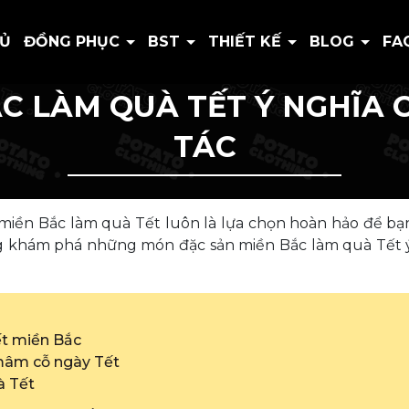
HỦ
ĐỒNG PHỤC
BST
THIẾT KẾ
BLOG
FA
ẮC LÀM QUÀ TẾT Ý NGHĨA 
TÁC
 miền Bắc làm quà Tết luôn là lựa chọn hoàn hảo để bạ
ing khám phá những món đặc sản miền Bắc làm quà Tết
ết miền Bắc
 mâm cỗ ngày Tết
à Tết