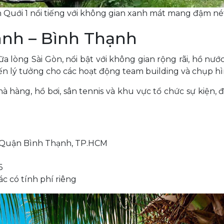
 Quới 1 nổi tiếng với không gian xanh mát mang đậm n
ánh – Bình Thạnh
 lòng Sài Gòn, nổi bật với không gian rộng rãi, hồ nư
 đến lý tưởng cho các hoạt động team building và chụp 
hà hàng, hồ bơi, sân tennis và khu vực tổ chức sự kiện
, Quận Bình Thạnh, TP.HCM
6
c có tính phí riêng