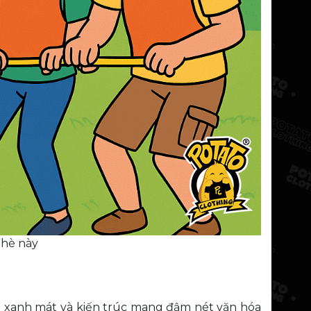
 hè này
an xanh mát và kiến trúc mang đậm nét văn hóa