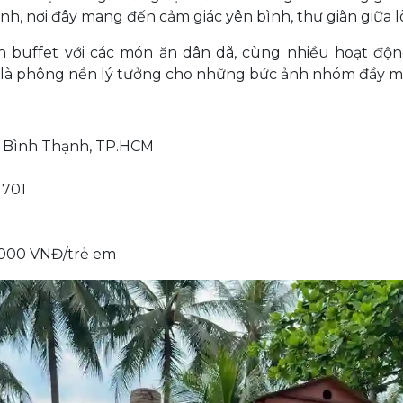
nh, nơi đây mang đến cảm giác yên bình, thư giãn giữa 
 buffet với các món ăn dân dã, cùng nhiều hoạt động
g là phông nền lý tưởng cho những bức ảnh nhóm đầy m
n Bình Thạnh, TP.HCM
 701
0.000 VNĐ/trẻ em