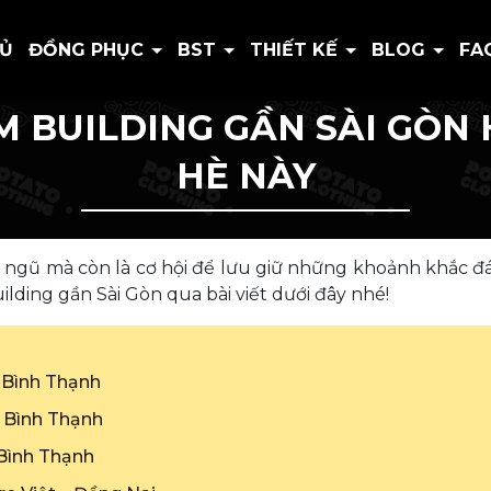
HỦ
ĐỒNG PHỤC
BST
THIẾT KẾ
BLOG
FA
AM BUILDING GẦN SÀI GÒ
HÈ NÀY
ội ngũ mà còn là cơ hội để lưu giữ những khoảnh khắc
lding gần Sài Gòn qua bài viết dưới đây nhé!
– Bình Thạnh
– Bình Thạnh
 Bình Thạnh