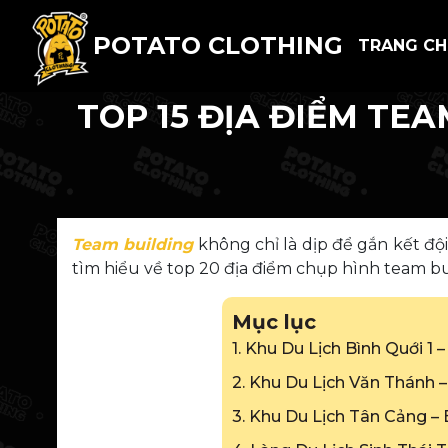
POTATO CLOTHING
TRANG C
TOP 15 ĐỊA ĐIỂM TE
Team building
không chỉ là dịp để gắn kết đ
tìm hiểu về top 20 địa điểm chụp hình team bui
Mục lục
1. Khu Du Lịch Bình Quới 1 
2. Khu Du Lịch Văn Thánh 
3. Khu Du Lịch Tân Cảng –