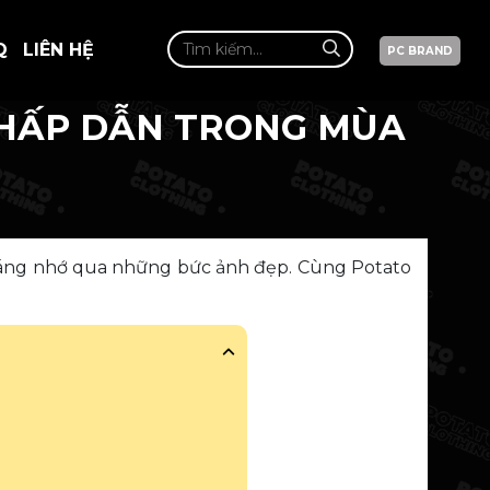
Q
LIÊN HỆ
PC BRAND
N HẤP DẪN TRONG MÙA
 đáng nhớ qua những bức ảnh đẹp. Cùng Potato