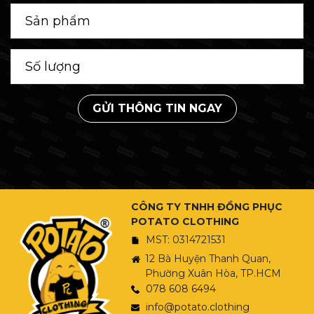
GỬI THÔNG TIN NGAY
CÔNG TY TNHH ĐỒNG PHỤC
POTATO CLOTHING
MST: 0314721531
12 Bà Huyện Thanh Quan,
Phường Xuân Hòa, TP.HCM
078 608 6494
info@potato.clothing