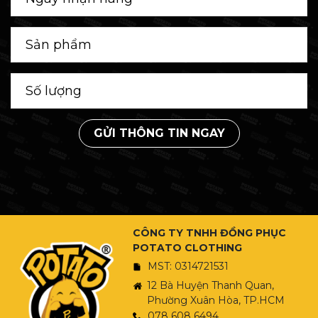
GỬI THÔNG TIN NGAY
CÔNG TY TNHH ĐỒNG PHỤC
POTATO CLOTHING
MST: 0314721531
12 Bà Huyện Thanh Quan,
Phường Xuân Hòa, TP.HCM
078 608 6494