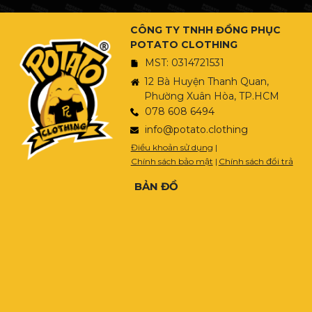
CÔNG TY TNHH ĐỒNG PHỤC
POTATO CLOTHING
MST: 0314721531
12 Bà Huyện Thanh Quan,
Phường Xuân Hòa, TP.HCM
078 608 6494
info@potato.clothing
Điều khoản sử dụng
|
Chính sách bảo mật
|
Chính sách đổi trả
BẢN ĐỒ