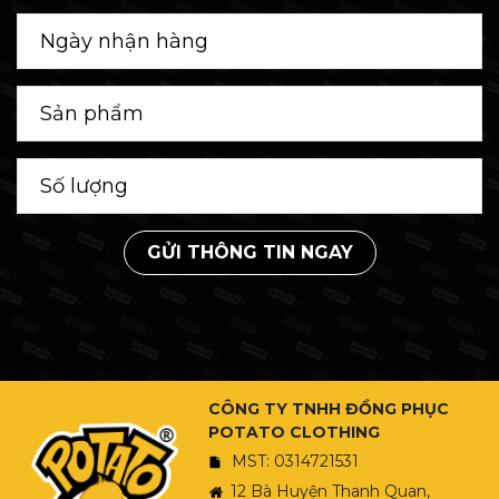
GỬI THÔNG TIN NGAY
CÔNG TY TNHH ĐỒNG PHỤC
POTATO CLOTHING
MST: 0314721531
12 Bà Huyện Thanh Quan,