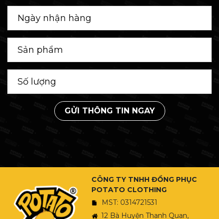
GỬI THÔNG TIN NGAY
CÔNG TY TNHH ĐỒNG PHỤC
POTATO CLOTHING
MST: 0314721531
12 Bà Huyện Thanh Quan,