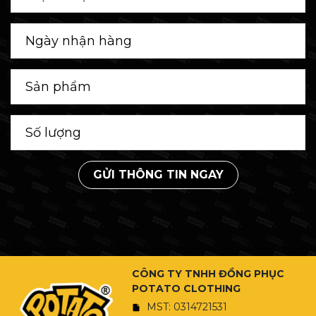
GỬI THÔNG TIN NGAY
CÔNG TY TNHH ĐỒNG PHỤC
POTATO CLOTHING
MST: 0314721531