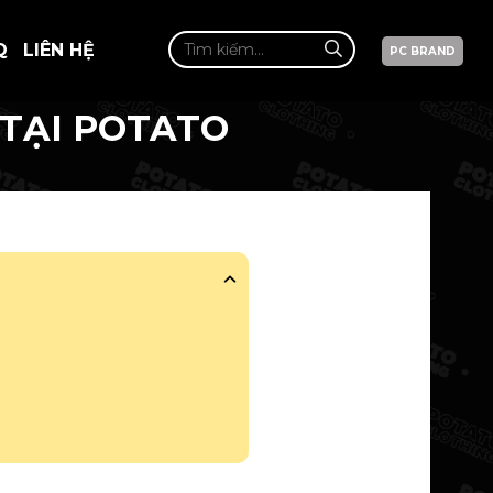
Q
LIÊN HỆ
PC BRAND
 TẠI POTATO