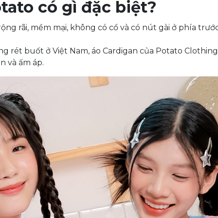
tato có gì đặc biệt?
 rộng rãi, mềm mại, không có cổ và có nút gài ở phía tr
ông rét buốt ở Việt Nam, áo Cardigan của Potato Clothin
n và ấm áp.