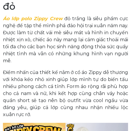
đỏ
Áo lớp polo Zippy Crew
đỏ trắng là siêu phẩm cực
nghệ để tập thể mình phá đảo hội trại xuân năm nay.
Được làm từ chất vải mè siêu mát và hình in chuyển
nhiệt xịn xò, chiếc áo này mang lại cảm giác thoải mái
tối đa cho các bạn học sinh năng động thỏa sức quẩy
nhiệt tình mà vẫn có những khung hình vạn người
mê.
Điểm nhấn của thiết kế nằm ở cổ áo Zippy dễ thương
với khóa kéo nhỏ xinh giúp lớp mình tự do biến tấu
nhiều phong cách cá tính. Form áo rộng rãi phù hợp
cho cả nam và nữ, khi kết hợp cùng chân váy hoặc
quần short sẽ tạo nên bộ outfit vừa cool ngầu vừa
đáng yêu, giúp cả lớp cùng nhau nhận nhiều lộc
xuân rực rỡ.