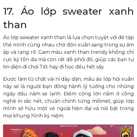
17. Áo lớp sweater xanh
than
Áo lớp sweater xanh than là lựa chọn tuyệt vời để tập
thể mình cùng nhau chờ đón xuân sang trong sự ấm
áp và rạng rỡ. Gam màu xanh than trendy không chỉ
cực kỳ tôn da mà còn rất dễ phối đồ, giúp các bạn tự
tin diện đi chơi Tết hay đi học đều hết sẩy.
Được làm từ chất vải nỉ dày dặn, mẫu áo lớp hội xuân
này sẽ là người bạn đồng hành lý tưởng cho những
ngày đầu năm se lạnh. Điểm cộng lớn nằm ở công
nghệ in sắc nét, chuẩn chỉnh từng milimet, giúp lớp
mình sở hữu một vẻ ngoài hiện đại và nổi bật trong
mọi khung hình kỷ niệm.