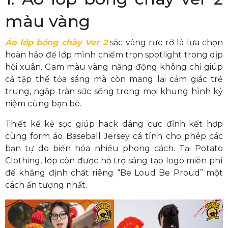
màu vàng
Áo lớp bóng chày Ver 2
sắc vàng rực rỡ là lựa chọn
hoàn hảo để lớp mình chiếm trọn spotlight trong dịp
hội xuân. Gam màu vàng năng động không chỉ giúp
cả tập thể tỏa sáng mà còn mang lại cảm giác trẻ
trung, ngập tràn sức sống trong mọi khung hình kỷ
niệm cùng bạn bè.
Thiết kế kẻ sọc giúp hack dáng cực đỉnh kết hợp
cùng form áo Baseball Jersey cá tính cho phép các
bạn tự do biến hóa nhiều phong cách. Tại Potato
Clothing, lớp còn được hỗ trợ sáng tạo logo miễn phí
để khẳng định chất riêng “Be Loud Be Proud” một
cách ấn tượng nhất.