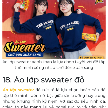
Áo lớp sweater xanh than là lựa chọn tuyệt vời để tập
thể mình cùng nhau chờ đón xuân sang
18. Áo lớp sweater đỏ
Áo lớp sweater
đỏ rực rỡ là lựa chọn hoàn hảo để
tập thể mình luôn nổi bật giữa sân trường hay trong
những khung hình kỷ niệm. Với sắc đỏ siêu nịnh da,
chiếc áo này mang lại vẻ ngoài rực rỡ và tràn đầy