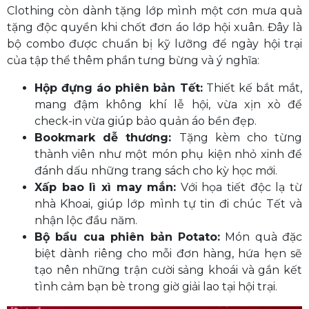
Clothing còn dành tặng lớp mình một cơn mưa quà
tặng độc quyền khi chốt đơn áo lớp hội xuân. Đây là
bộ combo được chuẩn bị kỹ lưỡng để ngày hội trại
của tập thể thêm phần tưng bừng và ý nghĩa:
Hộp đựng áo phiên bản Tết:
Thiết kế bắt mắt,
mang đậm không khí lễ hội, vừa xịn xò để
check-in vừa giúp bảo quản áo bền đẹp.
Bookmark dễ thương:
Tặng kèm cho từng
thành viên như một món phụ kiện nhỏ xinh để
đánh dấu những trang sách cho kỳ học mới.
Xấp bao lì xì may mắn:
Với họa tiết độc lạ từ
nhà Khoai, giúp lớp mình tự tin đi chúc Tết và
nhận lộc đầu năm.
Bộ bầu cua phiên bản Potato:
Món quà đặc
biệt dành riêng cho mỗi đơn hàng, hứa hẹn sẽ
tạo nên những trận cười sảng khoái và gắn kết
tình cảm bạn bè trong giờ giải lao tại hội trại.