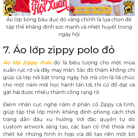
Áo lớp bóng bầu dục đỏ vàng chính là lựa chọn để
tập thể khẳng định sức mạnh và nhiệt huyết trong
ngày hội
7. Áo lớp zippy polo đỏ
Áo lớp Zippy Polo
đỏ là biểu tượng cho một mùa
xuân rực rỡ và đầy may mắn. Sắc đỏ thắm không chỉ
giúp cả lớp nổi bật trong ngày hội mà còn là lời chúc
cho một năm mới học hành tấn tới, thi cử đỗ đạt và
gặt hái được nhiều thành công rạng rỡ.
Điểm nhấn cực nghệ nằm ở phần cổ Zippy cá tính,
giúp tập thể lớp mình khẳng định phong cách thời
trang dẫn đầu xu hướng. Với đặc quyền tự do
custom artwork sáng tạo, các bạn có thể thoải mái
thiết kế những hình in hợp vía để tạo nên một bộ