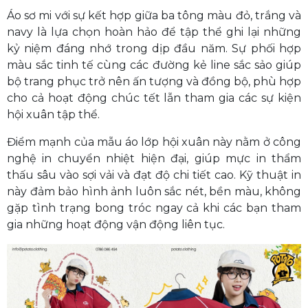
Áo sơ mi với sự kết hợp giữa ba tông màu đỏ, trắng và
navy là lựa chọn hoàn hảo để tập thể ghi lại những
kỷ niệm đáng nhớ trong dịp đầu năm. Sự phối hợp
màu sắc tinh tế cùng các đường kẻ line sắc sảo giúp
bộ trang phục trở nên ấn tượng và đồng bộ, phù hợp
cho cả hoạt động chúc tết lẫn tham gia các sự kiện
hội xuân tập thể.
Điểm mạnh của mẫu áo lớp hội xuân này nằm ở công
nghệ in chuyển nhiệt hiện đại, giúp mực in thẩm
thấu sâu vào sợi vải và đạt độ chi tiết cao. Kỹ thuật in
này đảm bảo hình ảnh luôn sắc nét, bền màu, không
gặp tình trạng bong tróc ngay cả khi các bạn tham
gia những hoạt động vận động liên tục.