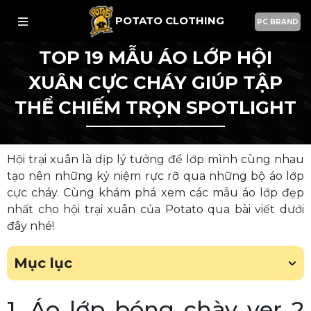
POTATO CLOTHING
PC BRAND
TOP 19 MẪU ÁO LỚP HỘI
XUÂN CỰC CHÁY GIÚP TẬP
THỂ CHIẾM TRỌN SPOTLIGHT
Hội trại xuân là dịp lý tưởng để lớp mình cùng nhau
tạo nên những kỷ niệm rực rỡ qua những bộ áo lớp
cực cháy. Cùng khám phá xem các mẫu áo lớp đẹp
nhất cho hội trại xuân của Potato qua bài viết dưới
đây nhé!
Mục lục
1. Áo lớp bóng chày ver 2