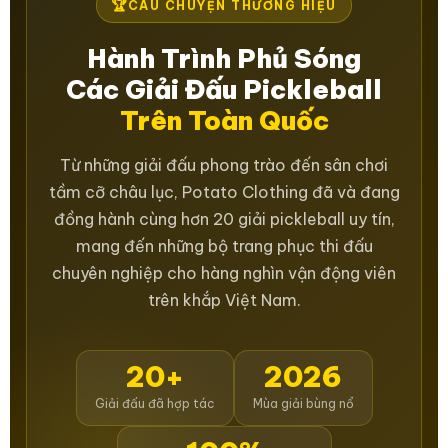
CÂU CHUYỆN THƯƠNG HIỆU
Hành Trình Phủ Sóng
Các Giải Đấu Pickleball
Trên Toàn Quốc
Từ những giải đấu phong trào đến sân chơi
tầm cỡ châu lục, Potato Clothing đã và đang
đồng hành cùng hơn 20 giải pickleball uy tín,
mang đến những bộ trang phục thi đấu
chuyên nghiệp cho hàng nghìn vận động viên
trên khắp Việt Nam.
20+
2026
Giải đấu đã hợp tác
Mùa giải bùng nổ