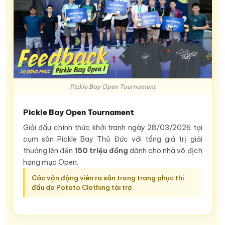
Pickle Bay Open Tournament
Pickle Bay Open Tournament
Giải đấu chính thức khởi tranh ngày 28/03/2026 tại
cụm sân Pickle Bay Thủ Đức với tổng giá trị giải
thưởng lên đến
150 triệu đồng
dành cho nhà vô địch
hạng mục Open.
Các vận động viên ra sân trong trang phục thi
đấu do Potato Clothing tài trợ.