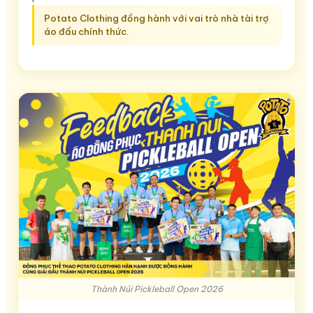
Potato Clothing đồng hành với vai trò nhà tài trợ
áo đấu chính thức.
Thành Núi Pickleball Open 2026