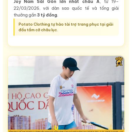
Joy Nam Sài Gòn lớn nhất châu Á
, từ 19–
22/03/2026, với dàn sao quốc tế và tổng giải
thưởng gần
3 tỷ đồng
.
Potato Clothing tự hào tài trợ trang phục tại giải
đấu tầm cỡ châu lục.