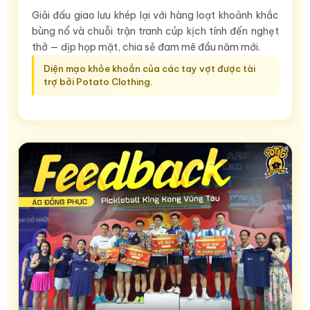
Giải đấu giao lưu khép lại với hàng loạt khoảnh khắc
bùng nổ và chuỗi trận tranh cúp kịch tính đến nghẹt
thở — dịp họp mặt, chia sẻ đam mê đầu năm mới.
Diện mạo khỏe khoắn của các tay vợt được tài
trợ bởi Potato Clothing.