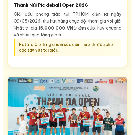
Thành Núi Pickleball Open 2026
Giải đấu phong trào tại TP.HCM diễn ra ngày
09/05/2026, thu hút hàng chục đội tham gia với giải
Nhất trị giá
15.000.000 VNĐ
kèm cúp, huy chương
và nhiều quà tặng giá trị.
Potato Clothing chăm sóc diện mạo thi đấu cho
các tay vợt tại giải.