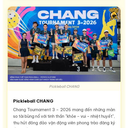
Pickleball CHANG
Pickleball CHANG
Chang Tournament 3 – 2026 mang đến những màn
so tài bùng nổ với tinh thần "khỏe – vui – nhiệt huyết",
thu hút đông đảo vận động viên phong trào đăng ký