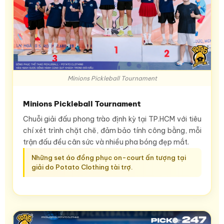
Minions Pickleball Tournament
Minions Pickleball Tournament
Chuỗi giải đấu phong trào định kỳ tại TP.HCM với tiêu
chí xét trình chặt chẽ, đảm bảo tính công bằng, mỗi
trận đấu đều cân sức và nhiều pha bóng đẹp mắt.
Những set áo đồng phục on-court ấn tượng tại
giải do Potato Clothing tài trợ.