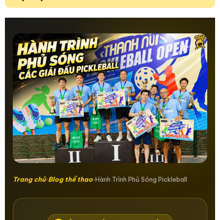
Trang chủ
›
Blog thể thao
›
Hành Trình Phủ Sóng Pickleball