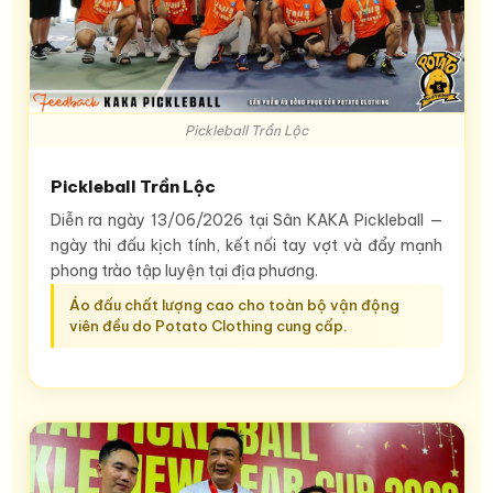
Pickleball Trần Lộc
Pickleball Trần Lộc
Diễn ra ngày 13/06/2026 tại Sân KAKA Pickleball —
ngày thi đấu kịch tính, kết nối tay vợt và đẩy mạnh
phong trào tập luyện tại địa phương.
Áo đấu chất lượng cao cho toàn bộ vận động
viên đều do Potato Clothing cung cấp.