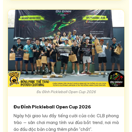
Đu Đỉnh Pickleball Open Cup 2026
Đu Đỉnh Pickleball Open Cup 2026
Ngày hội giao lưu đầy tiếng cười của các CLB phong
trào — sân chơi mang tính vui đùa bắt trend, nơi mà
áo đấu độc bản càng thêm phần "chất".