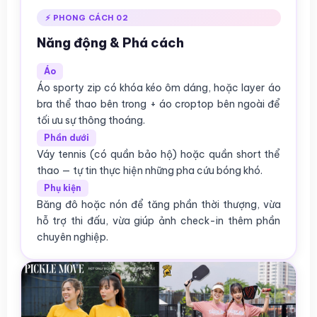
⚡ PHONG CÁCH 02
Năng động & Phá cách
Áo
Áo sporty zip có khóa kéo ôm dáng, hoặc layer áo
bra thể thao bên trong + áo croptop bên ngoài để
tối ưu sự thông thoáng.
Phần dưới
Váy tennis (có quần bảo hộ) hoặc quần short thể
thao — tự tin thực hiện những pha cứu bóng khó.
Phụ kiện
Băng đô hoặc nón để tăng phần thời thượng, vừa
hỗ trợ thi đấu, vừa giúp ảnh check-in thêm phần
chuyên nghiệp.