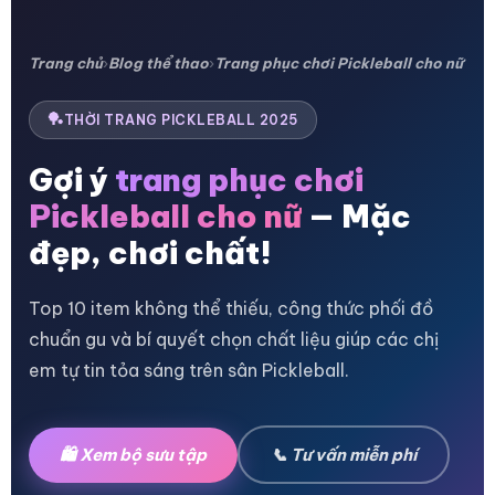
Trang chủ
Blog thể thao
Trang phục chơi Pickleball cho nữ
›
›
THỜI TRANG PICKLEBALL 2025
Gợi ý
trang phục chơi
Pickleball cho nữ
— Mặc
đẹp, chơi chất!
Top 10 item không thể thiếu, công thức phối đồ
chuẩn gu và bí quyết chọn chất liệu giúp các chị
em tự tin tỏa sáng trên sân Pickleball.
🛍️ Xem bộ sưu tập
📞 Tư vấn miễn phí