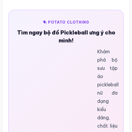
🏓 POTATO CLOTHING
Tìm ngay bộ đồ Pickleball ưng ý cho
mình!
Khám
phá bộ
sưu tập
áo
pickleball
nữ đa
dạng
kiểu
dáng,
chất liệu