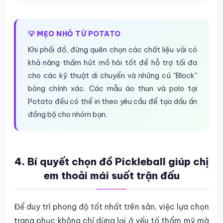
💡 MẸO NHỎ TỪ POTATO
Khi phối đồ, đừng quên chọn các chất liệu vải có
khả năng thấm hút mồ hôi tốt để hỗ trợ tối đa
cho các kỹ thuật di chuyển và những cú "Block"
bóng chính xác. Các mẫu áo thun và polo tại
Potato đều có thể in theo yêu cầu để tạo dấu ấn
đồng bộ cho nhóm bạn.
4. Bí quyết chọn đồ Pickleball giúp chị
em thoải mái suốt trận đấu
Để duy trì phong độ tốt nhất trên sân, việc lựa chọn
trang phục không chỉ dừng lại ở yếu tố thẩm mỹ mà