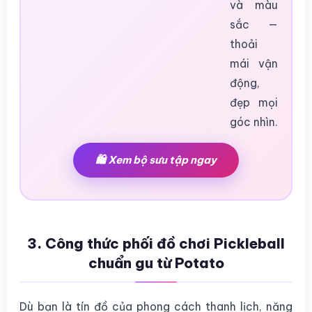
và màu
sắc —
thoải
mái vận
động,
đẹp mọi
góc nhìn.
🛍️ Xem bộ sưu tập ngay
3. Công thức phối đồ chơi Pickleball
chuẩn gu từ Potato
Dù bạn là tín đồ của phong cách thanh lịch, năng