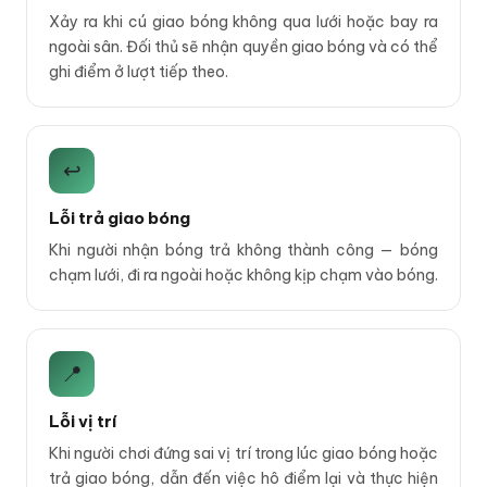
Xảy ra khi cú giao bóng không qua lưới hoặc bay ra
ngoài sân. Đối thủ sẽ nhận quyền giao bóng và có thể
ghi điểm ở lượt tiếp theo.
↩️
Lỗi trả giao bóng
Khi người nhận bóng trả không thành công — bóng
chạm lưới, đi ra ngoài hoặc không kịp chạm vào bóng.
📍
Lỗi vị trí
Khi người chơi đứng sai vị trí trong lúc giao bóng hoặc
trả giao bóng, dẫn đến việc hô điểm lại và thực hiện