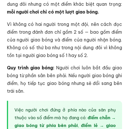
dung đôi nhưng có một điểm khác biệt quan trọng:
mỗi người chơi chỉ có một lượt giao bóng.
Vì không có hai người trong một đội, nên cách đọc
điểm trong đánh đơn chỉ gồm 2 số — bao gồm điểm
của người giao bóng và điểm của người nhận bóng.
Không có số thứ ba như trong nội dung đôi vì không
tồn tại người giao bóng số 1 hay số 2.
Quy trình giao bóng:
Người chơi luôn bắt đầu giao
bóng từ phần sân bên phải. Nếu người giao bóng ghi
điểm, họ tiếp tục giao bóng nhưng sẽ đổi sang bên
trái sân.
Việc người chơi đứng ở phía nào của sân phụ
thuộc vào số điểm mà họ đang có:
điểm chẵn →
giao bóng từ phía bên phải
,
điểm lẻ → giao