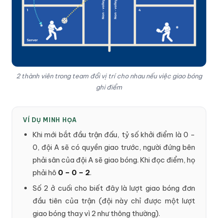
2 thành viên trong team đổi vị trí cho nhau nếu việc giao bóng
ghi điểm
VÍ DỤ MINH HỌA
Khi mới bắt đầu trận đấu, tỷ số khởi điểm là 0 –
0, đội A sẽ có quyền giao trước, người đứng bên
phải sân của đội A sẽ giao bóng. Khi đọc điểm, họ
phải hô
0 – 0 – 2
.
Số 2 ở cuối cho biết đây là lượt giao bóng đơn
đầu tiên của trận (đội này chỉ được một lượt
giao bóng thay vì 2 như thông thường).