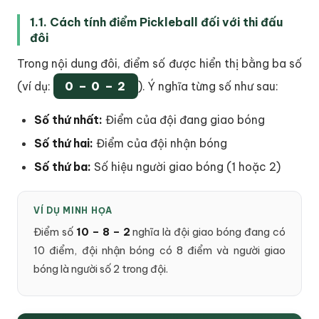
1.1. Cách tính điểm Pickleball đối với thi đấu
đôi
Trong nội dung đôi, điểm số được hiển thị bằng ba số
(ví dụ:
0 – 0 – 2
). Ý nghĩa từng số như sau:
Số thứ nhất:
Điểm của đội đang giao bóng
Số thứ hai:
Điểm của đội nhận bóng
Số thứ ba:
Số hiệu người giao bóng (1 hoặc 2)
VÍ DỤ MINH HỌA
Điểm số
10 – 8 – 2
nghĩa là đội giao bóng đang có
10 điểm, đội nhận bóng có 8 điểm và người giao
bóng là người số 2 trong đội.