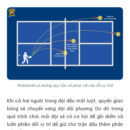
Pickleball có những quy tắc xử phạt với các lỗi cụ thể
Khi cả hai người trong đội đều mất lượt, quyền giao
bóng sẽ chuyển sang đội đối phương. Do đó trong
quá trình chơi, mỗi đội sẽ có cơ hội để ghi điểm và
luân phiên đổi vị trí để giữ cho trận đấu thêm phần