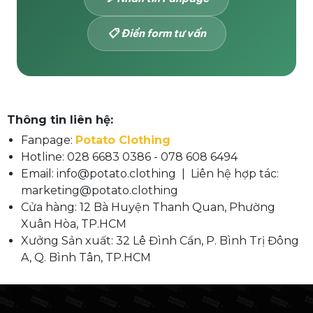
📋 Điền form tư vấn
Thông tin liên hệ:
Fanpage:
Potato Clothing
Hotline: 028 6683 0386 - 078 608 6494
Email: info@potato.clothing | Liên hệ hợp tác:
marketing@potato.clothing
Cửa hàng: 12 Bà Huyện Thanh Quan, Phường
Xuân Hòa, TP.HCM
Xưởng Sản xuất: 32 Lê Đình Cẩn, P. Bình Trị Đông
A, Q. Bình Tân, TP.HCM