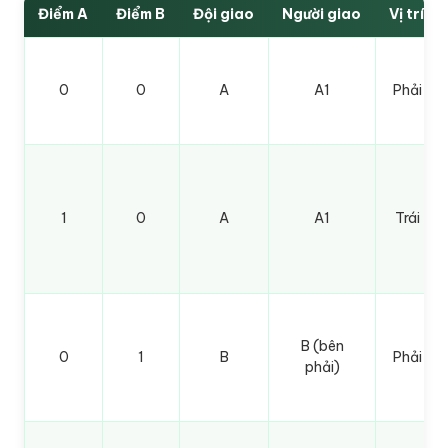
Điểm A
Điểm B
Đội giao
Người giao
Vị trí
0
0
A
A1
Phải
1
0
A
A1
Trái
B (bên
0
1
B
Phải
phải)