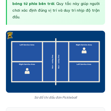
bóng từ phía bên trái
. Quy tắc này giúp người
chơi xác định đúng vị trí và duy trì nhịp độ trận
đấu.
Sơ đồ thi đấu đơn Pickleball