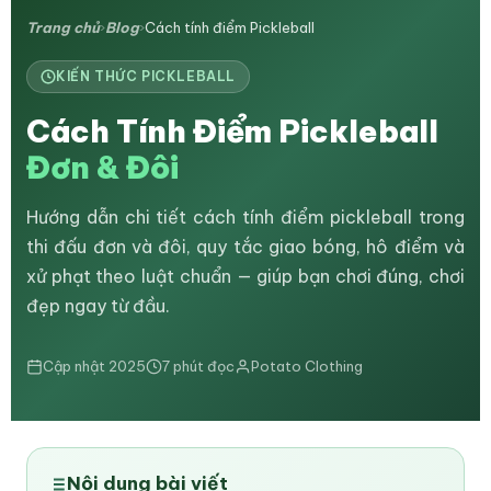
Trang chủ
›
Blog
›
Cách tính điểm Pickleball
KIẾN THỨC PICKLEBALL
Cách Tính Điểm Pickleball
Đơn & Đôi
Hướng dẫn chi tiết cách tính điểm pickleball trong
thi đấu đơn và đôi, quy tắc giao bóng, hô điểm và
xử phạt theo luật chuẩn — giúp bạn chơi đúng, chơi
đẹp ngay từ đầu.
Cập nhật 2025
7 phút đọc
Potato Clothing
Nội dung bài viết