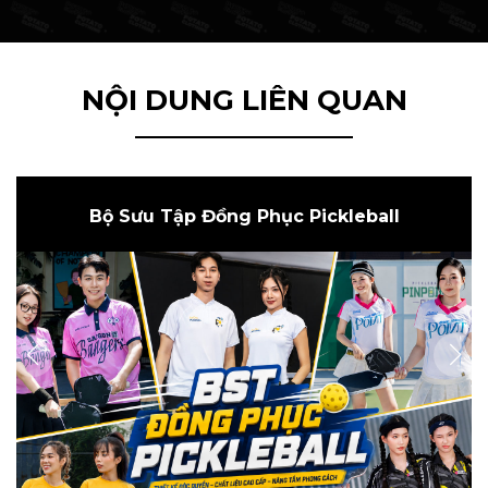
NỘI DUNG LIÊN QUAN
Bộ Sưu Tập Đồng Phục Pickleball