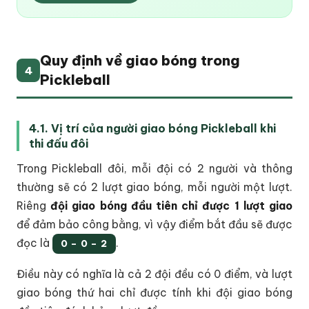
Quy định về giao bóng trong
4
Pickleball
4.1. Vị trí của người giao bóng Pickleball khi
thi đấu đôi
Trong Pickleball đôi, mỗi đội có 2 người và thông
thường sẽ có 2 lượt giao bóng, mỗi người một lượt.
Riêng
đội giao bóng đầu tiên chỉ được 1 lượt giao
để đảm bảo công bằng, vì vậy điểm bắt đầu sẽ được
đọc là
.
0 – 0 – 2
Điều này có nghĩa là cả 2 đội đều có 0 điểm, và lượt
giao bóng thứ hai chỉ được tính khi đội giao bóng