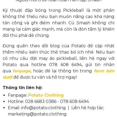
Kỹ thuật đập bóng trong Pickleball là một phần
không thể thiếu nếu bạn muốn nâng cao khả năng
tấn công và ghi điểm nhanh. Cú Smash không chỉ
mang lại cảm giác mạnh, mà còn là đòn tâm lý khiến
đối thủ phải dè chừng.
Đừng quên theo dõi blog của Potato để cập nhật
thêm nhiều kiến thức thể thao bổ ích nhé. Nếu bạn
có nhu cầu đặt may áo pickleball, liên hệ ngay với
Potato qua hotline 078 608 6494, gửi tin nhắn
qua
fanpage
, hoặc để lại thông tin trong
form bên
dưới
để được tư vấn và hỗ trợ ngay!
Thông tin liên hệ:
Fanpage:
Potato Clothing
Hotline: 028 6683 0386 - 078 608 6494
Email: info@potato.clothing | Liên hệ hợp tác:
marketing@potato.clothing