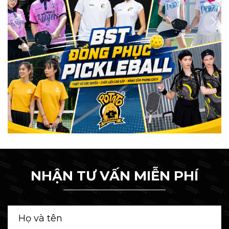
NHẬN TƯ VẤN MIỄN PHÍ