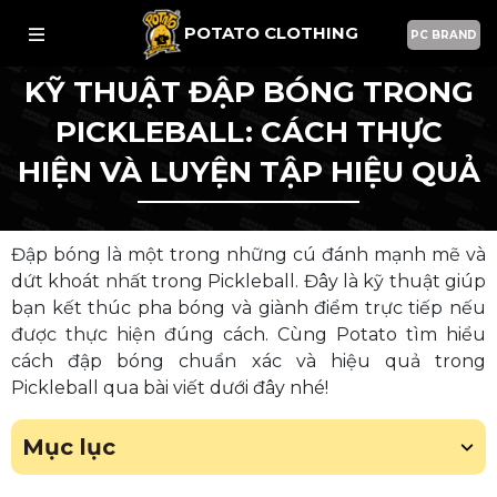
POTATO CLOTHING
PC BRAND
KỸ THUẬT ĐẬP BÓNG TRONG
PICKLEBALL: CÁCH THỰC
HIỆN VÀ LUYỆN TẬP HIỆU QUẢ
Đập bóng là một trong những cú đánh mạnh mẽ và
dứt khoát nhất trong Pickleball. Đây là kỹ thuật giúp
bạn kết thúc pha bóng và giành điểm trực tiếp nếu
được thực hiện đúng cách. Cùng Potato tìm hiểu
cách đập bóng chuẩn xác và hiệu quả trong
Pickleball qua bài viết dưới đây nhé!
Mục lục