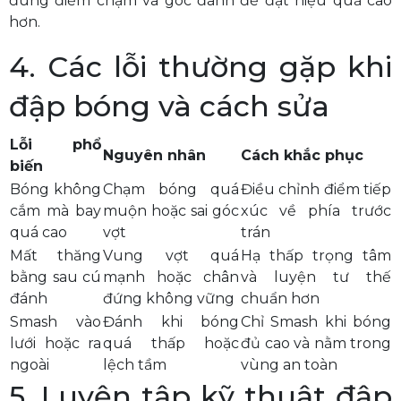
đúng điểm chạm và góc đánh để đạt hiệu quả cao
hơn.
4. Các lỗi thường gặp khi
đập bóng và cách sửa
Lỗi phổ
Nguyên nhân
Cách khắc phục
biến
Bóng không
Chạm bóng quá
Điều chỉnh điểm tiếp
cắm mà bay
muộn hoặc sai góc
xúc về phía trước
quá cao
vợt
trán
Mất thăng
Vung vợt quá
Hạ thấp trọng tâm
bằng sau cú
mạnh hoặc chân
và luyện tư thế
đánh
đứng không vững
chuẩn hơn
Smash vào
Đánh khi bóng
Chỉ Smash khi bóng
lưới hoặc ra
quá thấp hoặc
đủ cao và nằm trong
ngoài
lệch tầm
vùng an toàn
5. Luyện tập kỹ thuật đập