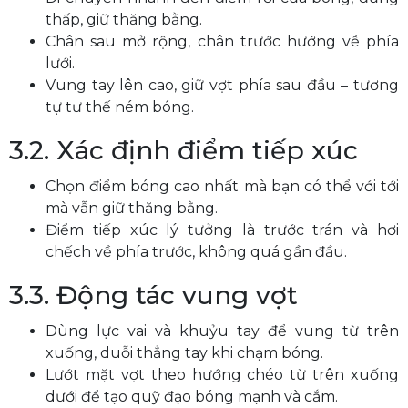
thấp, giữ thăng bằng.
Chân sau mở rộng, chân trước hướng về phía
lưới.
Vung tay lên cao, giữ vợt phía sau đầu – tương
tự tư thế ném bóng.
3.2. Xác định điểm tiếp xúc
Chọn điểm bóng cao nhất mà bạn có thể với tới
mà vẫn giữ thăng bằng.
Điểm tiếp xúc lý tưởng là trước trán và hơi
chếch về phía trước, không quá gần đầu.
3.3. Động tác vung vợt
Dùng lực vai và khuỷu tay để vung từ trên
xuống, duỗi thẳng tay khi chạm bóng.
Lướt mặt vợt theo hướng chéo từ trên xuống
dưới để tạo quỹ đạo bóng mạnh và cắm.