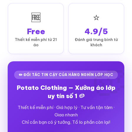
🆓
⭐
Free
4.9/5
Thiết kế miễn phí từ 21
Đánh giá trung bình từ
áo
khách
✏️ ĐỐI TÁC TIN CẬY CỦA HÀNG NGHÌN LỚP HỌC
Potato Clothing — Xưởng áo lớp
uy tín số 1 🥔
Thiết kế miễn phí · Giá hợp lý · Tư vấn tận tâm ·
Giao nhanh
Chỉ cần bạn có ý tưởng, Tồ lo phần còn lại!