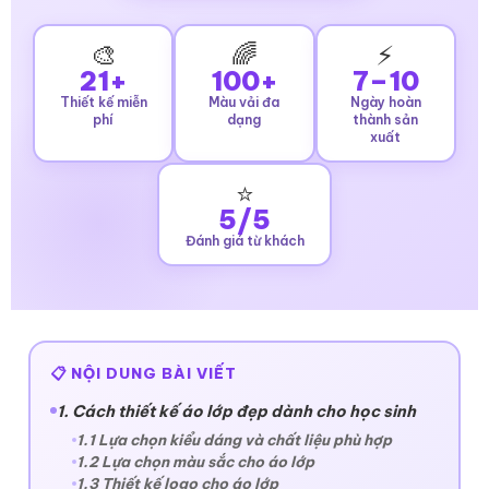
🎨
🌈
⚡
21+
100+
7–10
Thiết kế miễn
Màu vải đa
Ngày hoàn
phí
dạng
thành sản
xuất
⭐
5/5
Đánh giá từ khách
📋 NỘI DUNG BÀI VIẾT
1. Cách thiết kế áo lớp đẹp dành cho học sinh
1.1 Lựa chọn kiểu dáng và chất liệu phù hợp
1.2 Lựa chọn màu sắc cho áo lớp
1.3 Thiết kế logo cho áo lớp