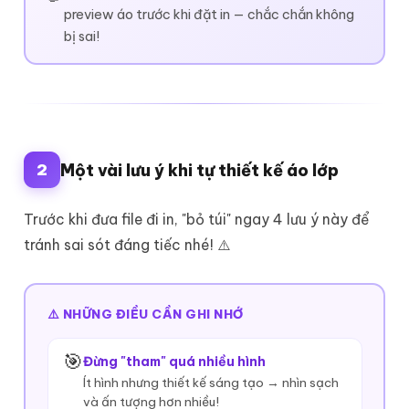
preview áo trước khi đặt in — chắc chắn không
bị sai!
2
Một vài lưu ý khi tự thiết kế áo lớp
Trước khi đưa file đi in, "bỏ túi" ngay 4 lưu ý này để
tránh sai sót đáng tiếc nhé! ⚠️
⚠️ NHỮNG ĐIỀU CẦN GHI NHỚ
🎯
Đừng "tham" quá nhiều hình
Ít hình nhưng thiết kế sáng tạo → nhìn sạch
và ấn tượng hơn nhiều!