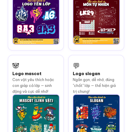
🐼
💬
Logo mascot
Logo slogan
Con vật yêu thích hoặc
Ngắn gọn, dễ nhớ, đúng
con giáp cả lớp — sinh
"chất" lớp — thể hiện giá
động và cực dễ nhớ!
trị chung!