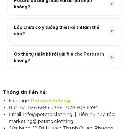
Potato có bảng màu vải để lựa chọn
+
thể theo đơn của bạn nhé!
không?
Có! Potato cung cấp
bảng màu vải
với hàng trăm
màu sắc, nhiều chất liệu đa dạng cho bạn tha hồ lựa
Lớp chưa có ý tưởng thiết kế thì làm thế
+
chọn.
nào?
Không cần lo! Đội ngũ Potato hỗ trợ từ A–Z. Tham
khảo thêm
5 gợi ý thiết kế áo lớp đẹp
để lấy thêm
Có thể tự thiết kế rồi gửi file cho Potato in
+
cảm hứng!
không?
Hoàn toàn được! Gửi file thiết kế cho Potato, đội
ngũ sẽ kiểm tra và tư vấn thêm nếu cần điều chỉnh
trước khi đưa vào sản xuất.
Thông tin liên hệ:
Fanpage:
Potato Clothing
Hotline: 028 6683 0386 - 078 608 6494
Email: info@potato.clothing | Liên hệ hợp tác:
marketing@potato.clothing
Cửa hàng: 12 Bà Huyện Thanh Quan, Phường