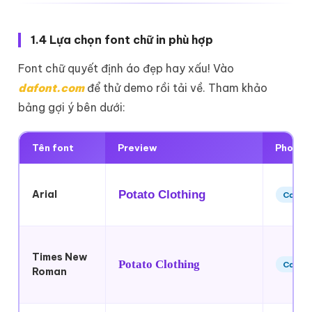
1.4 Lựa chọn font chữ in phù hợp
Font chữ quyết định áo đẹp hay xấu! Vào
dafont.com
để thử demo rồi tải về. Tham khảo
bảng gợi ý bên dưới:
Tên font
Preview
Phong 
Arial
Potato Clothing
Cơ bả
Times New
Potato Clothing
Cơ bả
Roman