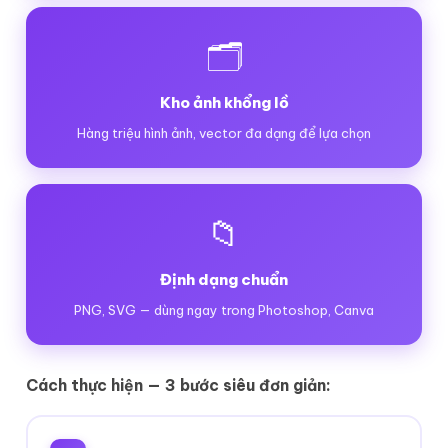
🗂️
Kho ảnh khổng lồ
Hàng triệu hình ảnh, vector đa dạng để lựa chọn
📁
Định dạng chuẩn
PNG, SVG — dùng ngay trong Photoshop, Canva
Cách thực hiện — 3 bước siêu đơn giản: