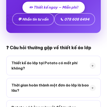
✏️ Thiết kế ngay — Miễn phí!
💬 Nhắn tin tư vấn
📞 078 608 6494
❓ Câu hỏi thường gặp về thiết kế áo lớp
Thiết kế áo lớp tại Potato có mất phí
+
không?
Potato thiết kế hoàn toàn
miễn phí
cho đơn từ 21
áo trở lên. Bạn chỉ cần cung cấp ý tưởng, đội ngũ
Thời gian hoàn thành một đơn áo lớp là bao
+
nhà Tồ sẽ lo toàn bộ phần còn lại!
lâu?
Thông thường 7–10 ngày làm việc. Liên hệ hotline
078 608 6494
hoặc Fanpage để được tư vấn cụ