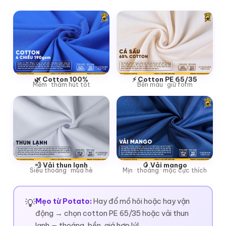
🌿 Cotton 100%
⚡ Cotton PE 65/35
Mềm · thấm hút tốt
Bền màu · giữ form
💨 Vải thun lạnh
🥭 Vải mango
Siêu thoáng · mùa hè
Mịn · thoáng · mặc cực thích
Mẹo từ Potato:
Hay đổ mồ hôi hoặc hay vận
💡
động → chọn cotton PE 65/35 hoặc vải thun
lạnh — thoáng, bền, giá hợp lý!