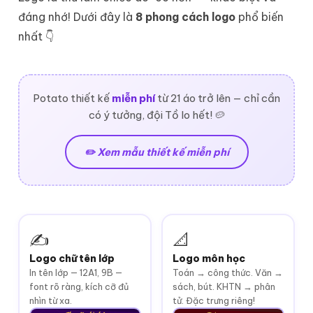
đáng nhớ! Dưới đây là
8 phong cách logo
phổ biến
nhất 👇
Potato thiết kế
miễn phí
từ 21 áo trở lên — chỉ cần
có ý tưởng, đội Tồ lo hết! 🥔
✏️ Xem mẫu thiết kế miễn phí
✍️
📐
Logo chữ tên lớp
Logo môn học
In tên lớp — 12A1, 9B —
Toán → công thức. Văn →
font rõ ràng, kích cỡ đủ
sách, bút. KHTN → phân
nhìn từ xa.
tử. Đặc trưng riêng!