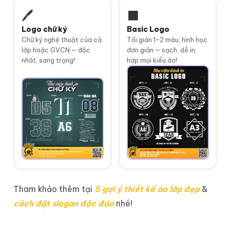
🖊️
⬛
Logo chữ ký
Basic Logo
Chữ ký nghệ thuật của cả
Tối giản 1–2 màu, hình học
lớp hoặc GVCN — độc
đơn giản — sạch, dễ in,
nhất, sang trọng!
hợp mọi kiểu áo!
Tham khảo thêm tại
5 gợi ý thiết kế áo lớp đẹp
&
cách đặt slogan độc đáo
nhé!