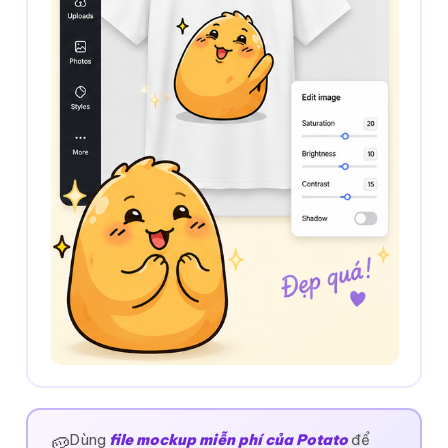
Dùng
file mockup miễn phí của Potato
để
🥔