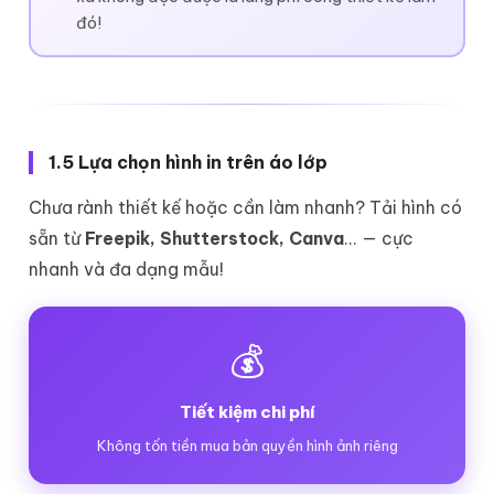
đó!
1.5 Lựa chọn hình in trên áo lớp
Chưa rành thiết kế hoặc cần làm nhanh? Tải hình có
sẵn từ
Freepik, Shutterstock, Canva
... — cực
nhanh và đa dạng mẫu!
💰
Tiết kiệm chi phí
Không tốn tiền mua bản quyền hình ảnh riêng