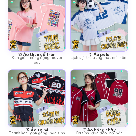
👕 Áo thun cổ tròn
👔 Áo polo
Đơn giản · năng động · never
Lịch sự · trẻ trung · hot mỗi năm
out
👔 Áo sơ mi
⚾ Áo bóng chày
Thanh lịch · gọn gàng · học sinh
Cá tính · độc đáo · nổi bật