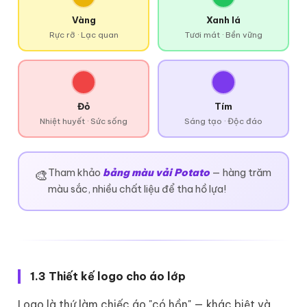
Vàng
Xanh lá
Rực rỡ · Lạc quan
Tươi mát · Bền vững
Đỏ
Tím
Nhiệt huyết · Sức sống
Sáng tạo · Độc đáo
Tham khảo
bảng màu vải Potato
— hàng trăm
🎨
màu sắc, nhiều chất liệu để tha hồ lựa!
1.3 Thiết kế logo cho áo lớp
Logo là thứ làm chiếc áo "có hồn" — khác biệt và