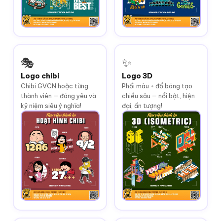
🎭
✨
Logo chibi
Logo 3D
Chibi GVCN hoặc từng
Phối màu + đổ bóng tạo
thành viên — đáng yêu và
chiều sâu — nổi bật, hiện
kỷ niệm siêu ý nghĩa!
đại, ấn tượng!