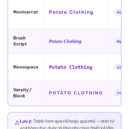
Montserrat
Potato Clothing
Hiện đạ
Brush
Potato Clothing
Nghệ t
Script
Potato Clothing
Monospace
Công 
Varsity /
POTATO CLOTHING
Thể th
Block
Lưu ý:
Tránh font quá rối hoặc quá nhỏ — nhìn từ
⚠️
xa không đọc được là lãng phí công thiết kế lắm