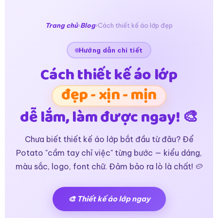
🖍️

🖌️

✂️
️
✏️
️
📐

Trang chủ
›
Blog
›
Cách thiết kế áo lớp đẹp
Hướng dẫn chi tiết
Cách thiết kế áo lớp
đẹp - xịn - mịn
dễ lắm, làm được ngay! 🎨
Chưa biết thiết kế áo lớp bắt đầu từ đâu? Để
Potato "cầm tay chỉ việc" từng bước — kiểu dáng,
màu sắc, logo, font chữ. Đảm bảo ra lò là chất! 🥔
🎨 Thiết kế áo lớp ngay