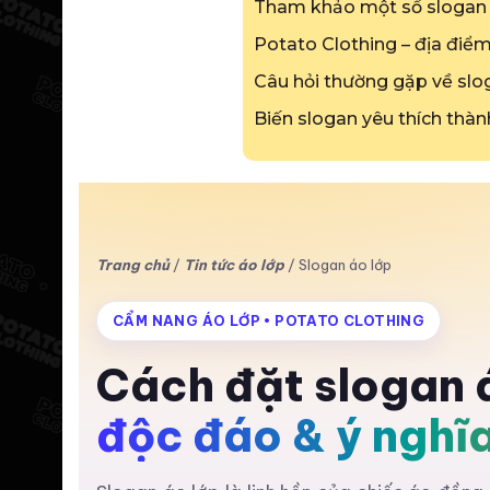
Tham khảo một số slogan t
Potato Clothing – địa điểm
Câu hỏi thường gặp về slo
Biến slogan yêu thích thàn
Trang chủ
/
Tin tức áo lớp
/ Slogan áo lớp
CẨM NANG ÁO LỚP • POTATO CLOTHING
Cách đặt slogan 
độc đáo & ý nghĩ