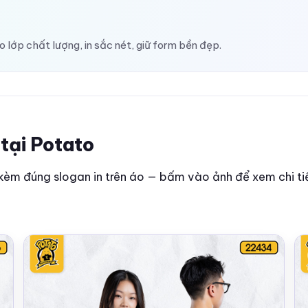
 lớp chất lượng, in sắc nét, giữ form bền đẹp.
 tại Potato
èm đúng slogan in trên áo — bấm vào ảnh để xem chi tiế