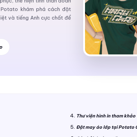
phục, thể hiện tinh thần đoàn
g Potato khám phá cách đặt
iệt và tiếng Anh cực chất để
p
Thư viện hình in tham khảo
Đặt may áo lớp tại Potato 