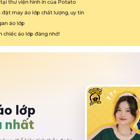
ại thư viện hình in của Potato
 đặt may áo lớp chất lượng, uy tín
gan áo lớp
h chiếc áo lớp đáng nhớ!
áo lớp
a nhất