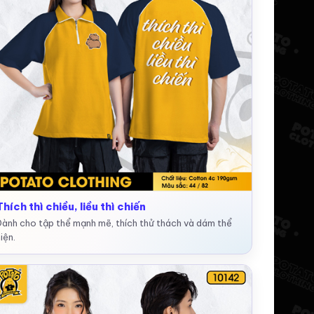
Thích thì chiều, liều thì chiến
Dành cho tập thể mạnh mẽ, thích thử thách và dám thể
iện.