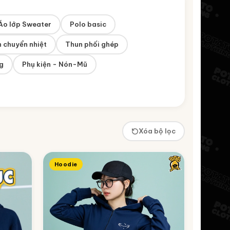
Áo lớp Sweater
Polo basic
 chuyển nhiệt
Thun phối ghép
g
Phụ kiện - Nón-Mũ
Xóa bộ lọc
Hoodie