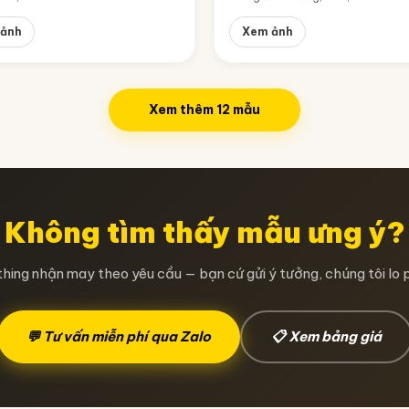
ảnh
Xem ảnh
Xem thêm 12 mẫu
Không tìm thấy mẫu ưng ý?
hing nhận may theo yêu cầu — bạn cứ gửi ý tưởng, chúng tôi lo p
💬 Tư vấn miễn phí qua Zalo
📋 Xem bảng giá