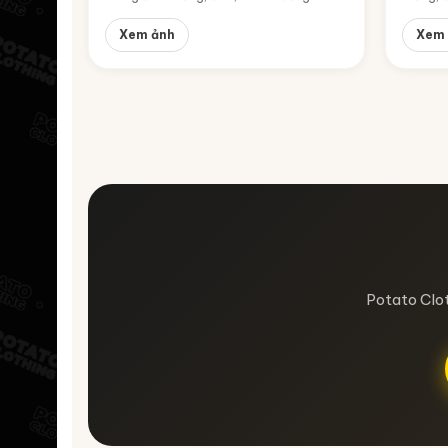
Xem ảnh
Xem 
Potato Clot