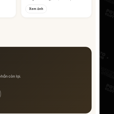
Xem ảnh
hần còn lại.