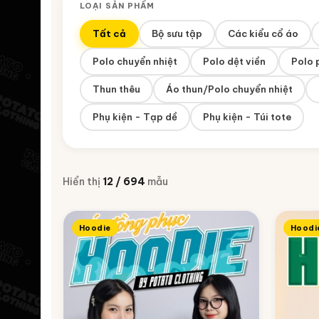
LOẠI SẢN PHẨM
Tất cả
Bộ sưu tập
Các kiểu cổ áo
Polo chuyển nhiệt
Polo dệt viền
Polo 
Thun thêu
Áo thun/Polo chuyển nhiệt
Phụ kiện - Tạp dề
Phụ kiện - Túi tote
Hiển thị
12 / 694
mẫu
Hoodie
Hoodi