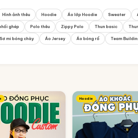
Hình ảnh thêu
Hoodie
Áo lớp Hoodie
Sweater
phối ghép
Polo thêu
Zippy Polo
Thun basic
Thun
Sơ mi bóng chày
Áo Jersey
Áo bóng rổ
Team Buildin
e
Hoodie