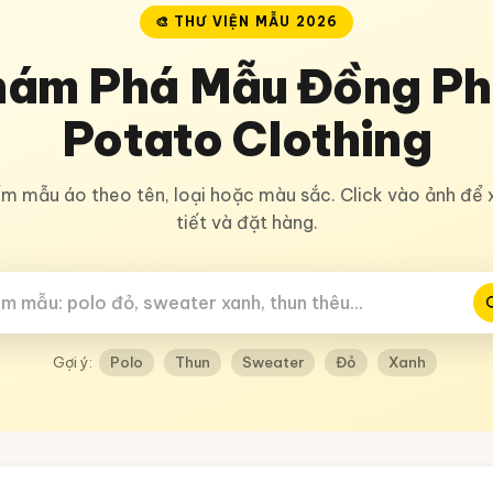
🎨 THƯ VIỆN MẪU 2026
hám Phá Mẫu Đồng Ph
Potato Clothing
ếm mẫu áo theo tên, loại hoặc màu sắc. Click vào ảnh để 
tiết và đặt hàng.
Gợi ý:
Polo
Thun
Sweater
Đỏ
Xanh