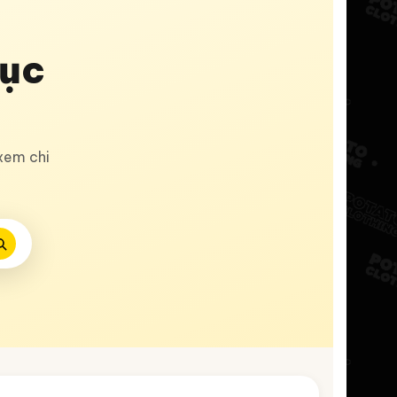
ục
xem chi