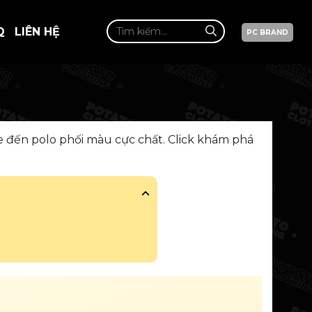
Q
LIÊN HỆ
PC BRAND
e đến polo phối màu cực chất. Click khám phá