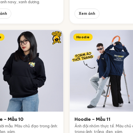
xanh navy, xanh dương.
ảnh
Xem ảnh
e
Hoodie
e – Mẫu 10
Hoodie – Mẫu 11
ời mẫu. Màu chủ đạo trong ảnh:
Ảnh đội nhóm thực tế. Màu chủ
đen, xám.
trong ảnh: trắng, đen, xám.