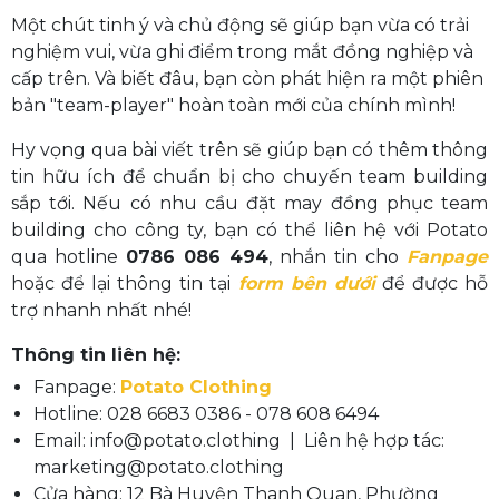
Một chút tinh ý và chủ động sẽ giúp bạn vừa có trải
nghiệm vui, vừa ghi điểm trong mắt đồng nghiệp và
cấp trên. Và biết đâu, bạn còn phát hiện ra một phiên
bản "team-player" hoàn toàn mới của chính mình!
Hy vọng qua bài viết trên sẽ giúp bạn có thêm thông
tin hữu ích để chuẩn bị cho chuyến team building
sắp tới. Nếu có nhu cầu đặt may đồng phục team
building cho công ty, bạn có thể liên hệ với Potato
qua hotline
0786 086 494
, nhắn tin cho
Fanpage
hoặc để lại thông tin tại
form bên dưới
để được hỗ
trợ nhanh nhất nhé!
Thông tin liên hệ:
Fanpage:
Potato Clothing
Hotline: 028 6683 0386 - 078 608 6494
Email: info@potato.clothing | Liên hệ hợp tác:
marketing@potato.clothing
Cửa hàng: 12 Bà Huyện Thanh Quan, Phường