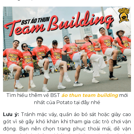
Tìm hiểu thêm về BST
áo thun team building
mới
nhất của Potato tại đây nhé
Lưu ý:
Tránh mặc váy, quần áo bó sát hoặc giày cao
gót vì sẽ gây khó khăn khi tham gia các trò chơi vận
động. Bạn nên chọn trang phục thoải mái, dễ vận